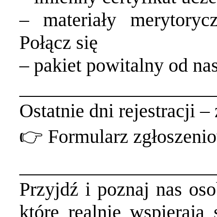
– materiały merytory
Połącz się
– pakiet powitalny od na
____________________
Ostatnie dni rejestracji – 
👉 Formularz zgłoszeni
____________________
Przyjdź i poznaj nas oso
które realnie wspierają