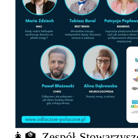
👩‍🏫 Zespół Stowarzysz