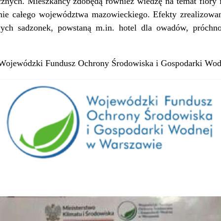
znych. Mieszkańcy zdobędą również wiedzę na temat flory i 
enie całego województwa mazowieckiego. Efekty zrealizowa
ych sadzonek, powstaną m.in. hotel dla owadów, próchnow
 Wojewódzki Fundusz Ochrony Środowiska i Gospodarki Wod