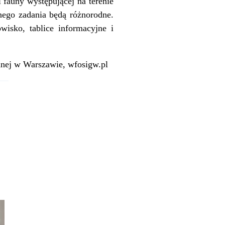
fauny występującej na terenie
nego zadania będą różnorodne.
isko, tablice informacyjne i
nej w Warszawie, wfosigw.pl