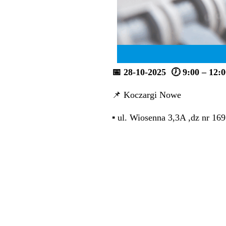
📅
28-10-2025 🕖 9:00 – 12:0
📌 Koczargi Nowe
▪️ ul. Wiosenna 3,3A ,dz nr 169