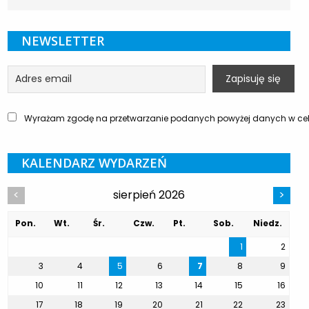
NEWSLETTER
Wyrażam zgodę na przetwarzanie podanych powyżej danych w celu
KALENDARZ WYDARZEŃ
sierpień 2026
<
>
Pon.
Wt.
Śr.
Czw.
Pt.
Sob.
Niedz.
1
2
3
4
5
6
7
8
9
10
11
12
13
14
15
16
17
18
19
20
21
22
23