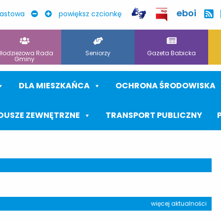
eboi
rastowa
powiększ czcionkę
łodzieżowa Rada
Seniorzy
Gazeta Babicka
Gminy
DLA MIESZKAŃCA
OCHRONA ŚRODOWISKA
DUSZE ZEWNĘTRZNE
TRANSPORT PUBLICZNY
więcej aktualności