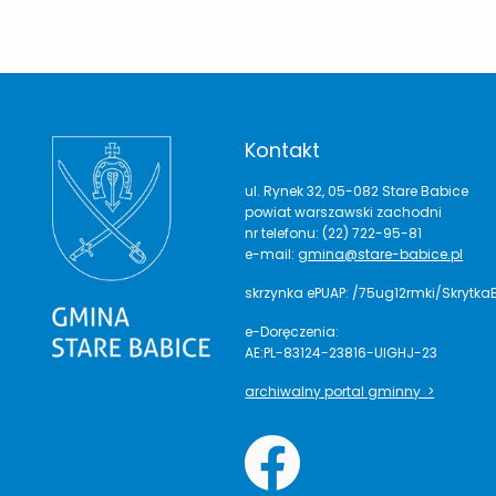
Kontakt
ul. Rynek 32, 05-082 Stare Babice
powiat warszawski zachodni
nr telefonu: (22) 722-95-81
e-mail:
gmina@stare-babice.pl
skrzynka ePUAP: /75ug12rmki/Skrytka
e-Doręczenia:
AE:PL-83124-23816-UIGHJ-23
archiwalny portal gminny >