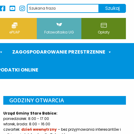
ePUAP
Fotowoltaika UG
Opłaty
ZAGOSPODAROWANIE PRZESTRZENNE
PODATKI ONLINE
GODZINY OTWARCIA
Urząd Gminy Stare Babice:
poniedziałek: 8.00 - 17.00
wtorek, środa: 8.00 - 16.00
czwartek:
dzień wewnętrzny
– bez przyjmowania interesantów i