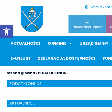
wersja kont
Otwórz pasek narzędzi
Radiostacja Babice
M
AKTUALNOŚCI
O GMINIE
URZĄD GMINY
E-USŁUGI
DEKLARACJA DOSTĘPNOŚCI
FUN
Strona główna
PODATKI ONLINE
>
PODATKI ONLINE
AKTUALNOŚCI