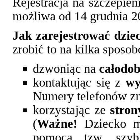
Rejestracja na szczepien
możliwa od 14 grudnia 20
Jak zarejestrować dzie
zrobić to na kilka sposo
dzwoniąc na
całodob
kontaktując się z
wy
Numery telefonów zn
korzystając ze
stron
(
Ważne!
Dziecko m
pomocą tzw. szybki