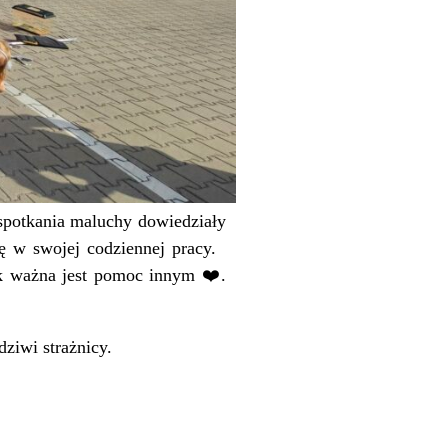
spotkania maluchy dowiedziały
ę w swojej codziennej pracy.
ak ważna jest pomoc innym
❤️
.
dziwi strażnicy.