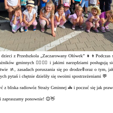
y dzieci z Przedszkola „Zaczarowany Ołówek”
👧
👦
Podczas 
trażników gminnych
👮‍♂️
👮‍♀️
i jakimi narzędziami posługują si
stwie
🚸
, zasadach poruszania się po drodze
🚦
oraz o tym, j
ch pytań i chętnie dzieliły się swoimi spostrzeżeniami
💬
ć z bliska radiowóz Straży Gminnej
🚓
i poczuć się jak praw
 i zapraszamy ponownie! 😊👋