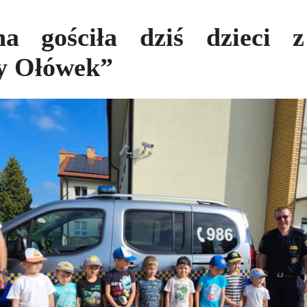
a gościła dziś dzieci z
y Ołówek”