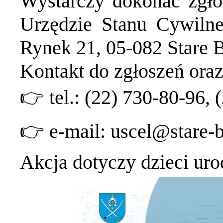
Wystarczy dokonać zgło
Urzędzie Stanu Cywilne
Rynek 21, 05-082 Stare B
Kontakt do zgłoszeń oraz
👉
tel.: (22) 730-80-96, 
👉
e-mail: uscel@stare-b
Akcja dotyczy dzieci uro