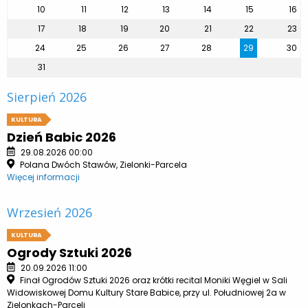
10
11
12
13
14
15
16
17
18
19
20
21
22
23
24
25
26
27
28
29
30
31
Sierpień 2026
KULTURA
Dzień Babic 2026
29.08.2026 00:00
Polana Dwóch Stawów, Zielonki-Parcela
Więcej informacji
Wrzesień 2026
KULTURA
Ogrody Sztuki 2026
20.09.2026 11:00
Finał Ogrodów Sztuki 2026 oraz krótki recital Moniki Węgiel w Sali
Widowiskowej Domu Kultury Stare Babice, przy ul. Południowej 2a w
Zielonkach-Parceli