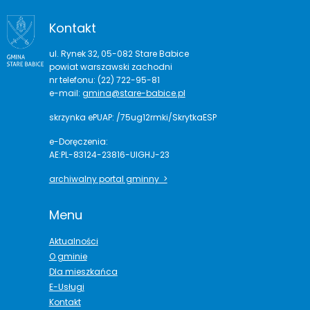
Kontakt
ul. Rynek 32, 05-082 Stare Babice
powiat warszawski zachodni
nr telefonu: (22) 722-95-81
e-mail:
gmina@stare-babice.pl
skrzynka ePUAP: /75ug12rmki/SkrytkaESP
e-Doręczenia:
AE:PL-83124-23816-UIGHJ-23
archiwalny portal gminny >
Menu
Aktualności
O gminie
Dla mieszkańca
E-Usługi
Kontakt