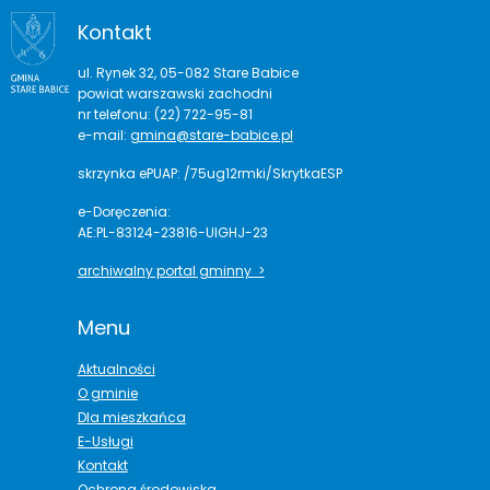
Kontakt
ul. Rynek 32, 05-082 Stare Babice
powiat warszawski zachodni
nr telefonu: (22) 722-95-81
e-mail:
gmina@stare-babice.pl
skrzynka ePUAP: /75ug12rmki/SkrytkaESP
e-Doręczenia:
AE:PL-83124-23816-UIGHJ-23
archiwalny portal gminny >
Menu
Aktualności
O gminie
Dla mieszkańca
E-Usługi
Kontakt
Ochrona środowiska