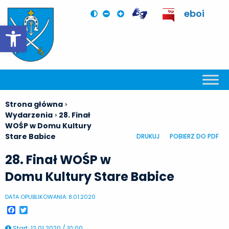
eboi
Otwórz pasek narzędzi
Strona główna
>
Wydarzenia
28. Finał
>
WOŚP w Domu Kultury
Stare Babice
DRUKUJ
POBIERZ DO PDF
28. Finał WOŚP w
Domu Kultury Stare Babice
DATA OPUBLIKOWANIA: 8.01.2020
Facebook
Twitter
Start
:
12.01.2020 / 10:00