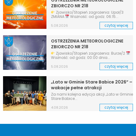
ZBIORCZO NR 218
Zjawisko/Stopień zagrożenia: Upał/3
ZMIANA
Ważność: od godz. 06:15...
czytaj więcej
5.08.2026
OSTRZEŻENIA METEOROLOGICZNE
ZBIORCZO NR 218
Zjawisko/Stopień zagrożenia: Burze/2
Ważność: od godz. 00:00 dnia...
czytaj więcej
5.08.2026
„Lato w Gminie Stare Babice 2026” –
wakacje pełne atrakcji
Za nami kolejna edycja akcji „Lato w Gminie
Stare Babice...
czytaj więcej
4.08.2026