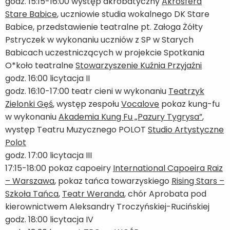
godz. 15:15-16:00 występ akrobatyczny
Akrosfera
Stare Babice
, uczniowie studia wokalnego DK Stare
Babice, przedstawienie teatralne pt. Załoga Żółty
Pstryczek w wykonaniu uczniów z SP w Starych
Babicach uczestniczących w projekcie Spotkania
O*koło teatralne
Stowarzyszenie Kuźnia Przyjaźni
godz. 16:00 licytacja II
godz. 16:10-17:00 teatr cieni w wykonaniu
Teatrzyk
Zielonki Gęś
, występ zespołu
Vocalove
pokaz kung-fu
w wykonaniu
Akademia Kung Fu „Pazury Tygrysa”
,
występ Teatru Muzycznego POLOT
Studio Artystyczne
Polot
godz. 17:00 licytacja III
17:15-18:00 pokaz capoeiry
International Capoeira Raiz
– Warszawa
, pokaz tańca towarzyskiego
Rising Stars –
Szkoła Tańca
,
Teatr Weranda
, chór Aprobata pod
kierownictwem Aleksandry Troczyńskiej-Rucińskiej
godz. 18:00 licytacja IV