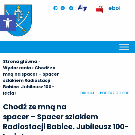
eboi
Otwórz pasek narzędzi
Strona główna
>
Wydarzenia
Chodź ze
>
mną na spacer – Spacer
szlakiem Radiostacji
Babice. Jubileusz 100-
lecia!
DRUKUJ
POBIERZ DO PDF
Chodź ze mną na
spacer – Spacer szlakiem
Radiostacji Babice. Jubileusz 100-