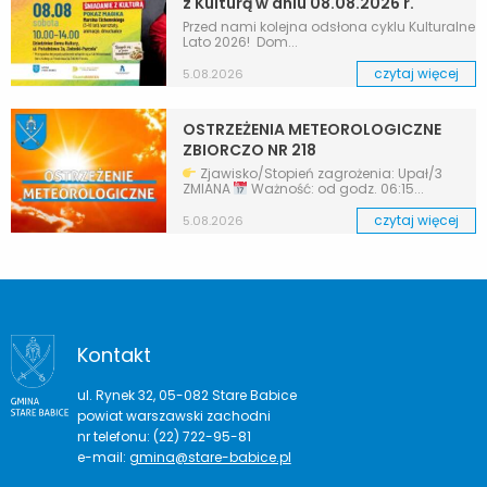
z Kulturą w dniu 08.08.2026 r.
Przed nami kolejna odsłona cyklu Kulturalne
Lato 2026! Dom...
czytaj więcej
5.08.2026
OSTRZEŻENIA METEOROLOGICZNE
ZBIORCZO NR 218
Zjawisko/Stopień zagrożenia: Upał/3
ZMIANA
Ważność: od godz. 06:15...
czytaj więcej
5.08.2026
Kontakt
ul. Rynek 32, 05-082 Stare Babice
powiat warszawski zachodni
nr telefonu: (22) 722-95-81
e-mail:
gmina@stare-babice.pl