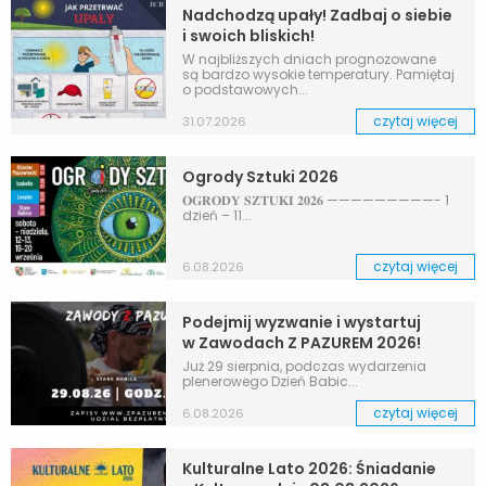
Nadchodzą upały! Zadbaj o siebie
i swoich bliskich!
W najbliższych dniach prognozowane
są bardzo wysokie temperatury. Pamiętaj
o podstawowych...
czytaj więcej
31.07.2026
Ogrody Sztuki 2026
𝐎𝐆𝐑𝐎𝐃𝐘 𝐒𝐙𝐓𝐔𝐊𝐈 𝟐𝟎𝟐𝟔 —————————- 1
dzień – 11...
czytaj więcej
6.08.2026
Podejmij wyzwanie i wystartuj
w Zawodach Z PAZUREM 2026!
Już 29 sierpnia, podczas wydarzenia
plenerowego Dzień Babic...
czytaj więcej
6.08.2026
Kulturalne Lato 2026: Śniadanie