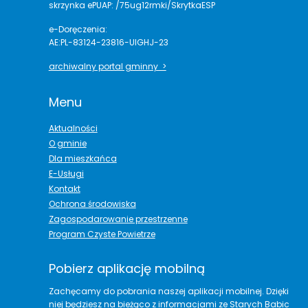
skrzynka ePUAP: /75ug12rmki/SkrytkaESP
e-Doręczenia:
AE:PL-83124-23816-UIGHJ-23
archiwalny portal gminny >
Menu
Aktualności
O gminie
Dla mieszkańca
E-Usługi
Kontakt
Ochrona środowiska
Zagospodarowanie przestrzenne
Program Czyste Powietrze
Pobierz aplikację mobilną
Zachęcamy do pobrania naszej aplikacji mobilnej. Dzięki
niej będziesz na bieżąco z informacjami ze Starych Babic