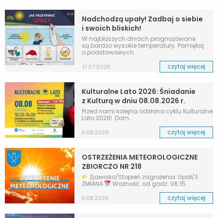
Nadchodzą upały! Zadbaj o siebie
i swoich bliskich!
W najbliższych dniach prognozowane
są bardzo wysokie temperatury. Pamiętaj
o podstawowych...
czytaj więcej
31.07.2026
Kulturalne Lato 2026: Śniadanie
z Kulturą w dniu 08.08.2026 r.
Przed nami kolejna odsłona cyklu Kulturalne
Lato 2026! Dom...
czytaj więcej
5.08.2026
OSTRZEŻENIA METEOROLOGICZNE
ZBIORCZO NR 218
Zjawisko/Stopień zagrożenia: Upał/3
ZMIANA
Ważność: od godz. 06:15...
czytaj więcej
5.08.2026