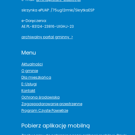
skrzynka ePUAP: /75ug12rmki/SkrytkaESP
e-Doręczenia:
AE:PL-83124-23816-UIGHJ-23
archiwalny portal gminny >
Menu
Aktualności
O gminie
Dla mieszkańca
E-Usługi
Kontakt
Ochrona środowiska
Zagospodarowanie przestrzenne
Program Czyste Powietrze
Pobierz aplikację mobilną