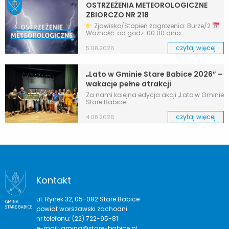
OSTRZEŻENIA METEOROLOGICZNE
ZBIORCZO NR 218
Zjawisko/Stopień zagrożenia: Burze/2
Ważność: od godz. 00:00 dnia...
czytaj więcej
5.08.2026
„Lato w Gminie Stare Babice 2026” –
wakacje pełne atrakcji
Za nami kolejna edycja akcji „Lato w Gminie
Stare Babice...
czytaj więcej
4.08.2026
Kontakt
ul. Rynek 32, 05-082 Stare Babice
powiat warszawski zachodni
nr telefonu: (22) 722-95-81
e-mail:
gmina@stare-babice.pl