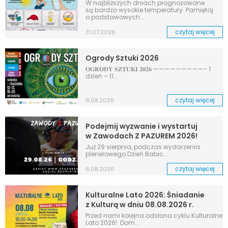
W najbliższych dniach prognozowane
są bardzo wysokie temperatury. Pamiętaj
o podstawowych...
czytaj więcej
31.07.2026
Ogrody Sztuki 2026
𝐎𝐆𝐑𝐎𝐃𝐘 𝐒𝐙𝐓𝐔𝐊𝐈 𝟐𝟎𝟐𝟔 —————————- 1
dzień – 11...
czytaj więcej
6.08.2026
Podejmij wyzwanie i wystartuj
w Zawodach Z PAZUREM 2026!
Już 29 sierpnia, podczas wydarzenia
plenerowego Dzień Babic...
czytaj więcej
6.08.2026
Kulturalne Lato 2026: Śniadanie
z Kulturą w dniu 08.08.2026 r.
Przed nami kolejna odsłona cyklu Kulturalne
Lato 2026! Dom...