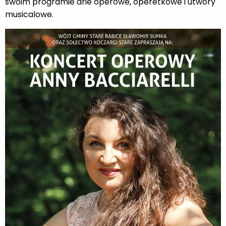
swoim programie arie operowe, operetkowe i utwory
musicalowe.