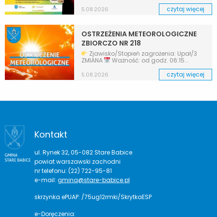
czytaj więcej
5.08.2026
OSTRZEŻENIA METEOROLOGICZNE
ZBIORCZO NR 218
Zjawisko/Stopień zagrożenia: Upał/3
ZMIANA
Ważność: od godz. 06:15...
czytaj więcej
5.08.2026
Kontakt
ul. Rynek 32, 05-082 Stare Babice
powiat warszawski zachodni
nr telefonu: (22) 722-95-81
e-mail:
gmina@stare-babice.pl
skrzynka ePUAP: /75ug12rmki/SkrytkaESP
e-Doręczenia: