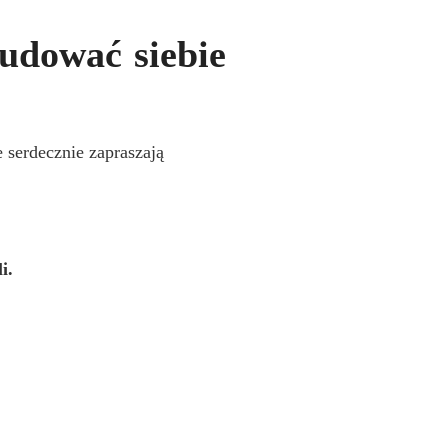
budować siebie
 serdecznie zapraszają
i.