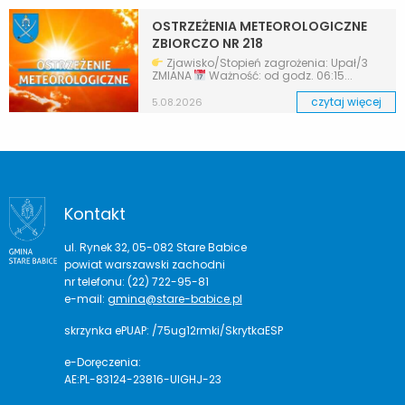
OSTRZEŻENIA METEOROLOGICZNE
ZBIORCZO NR 218
Zjawisko/Stopień zagrożenia: Upał/3
ZMIANA
Ważność: od godz. 06:15...
czytaj więcej
5.08.2026
Kontakt
ul. Rynek 32, 05-082 Stare Babice
powiat warszawski zachodni
nr telefonu: (22) 722-95-81
e-mail:
gmina@stare-babice.pl
skrzynka ePUAP: /75ug12rmki/SkrytkaESP
e-Doręczenia:
AE:PL-83124-23816-UIGHJ-23