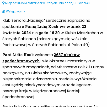
Miejsce: Klub Mieszkańca w Starych Babicach, ul. Polna 40
Wstęp: wolny
Klub Seniora „Nadzieja” serdecznie zaprasza na
spotkanie
z Panią Lidią Kosk
we wtorek
23
kwietnia 2024 r. o godz. 16.30
w Klubie Mieszkańca w
Starych Babicach (mieszczącym się w Szkole
Podstawowej w Starych Babicach ul. Polna 40).
Pani Lidia Kosk
wykonała
2637 skoków
spadochronowych
i wielokrotne uczestniczyła w
sportowych zmaganiach, od Mistrzostw Polski i Europy
począwszy, na Globu skończywszy, zdobywając
niejednokrotnie: odznaczenia, medale, wyróżnienia.
Jest sędzią międzynarodowym oraz delegatem
naszego kraju w Międzynarodowej Komisji
Spadochronowej.
Panią Lidię Kosk poznaliśmy w drodze na pokazy Air