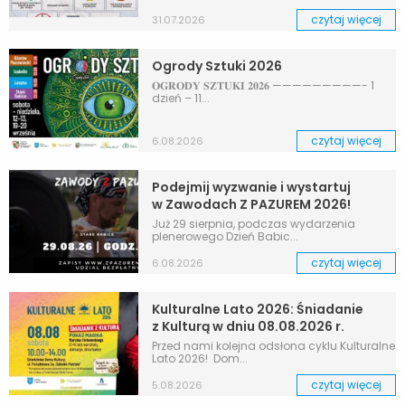
czytaj więcej
31.07.2026
Ogrody Sztuki 2026
𝐎𝐆𝐑𝐎𝐃𝐘 𝐒𝐙𝐓𝐔𝐊𝐈 𝟐𝟎𝟐𝟔 —————————- 1
dzień – 11...
czytaj więcej
6.08.2026
Podejmij wyzwanie i wystartuj
w Zawodach Z PAZUREM 2026!
Już 29 sierpnia, podczas wydarzenia
plenerowego Dzień Babic...
czytaj więcej
6.08.2026
Kulturalne Lato 2026: Śniadanie
z Kulturą w dniu 08.08.2026 r.
Przed nami kolejna odsłona cyklu Kulturalne
Lato 2026! Dom...
czytaj więcej
5.08.2026