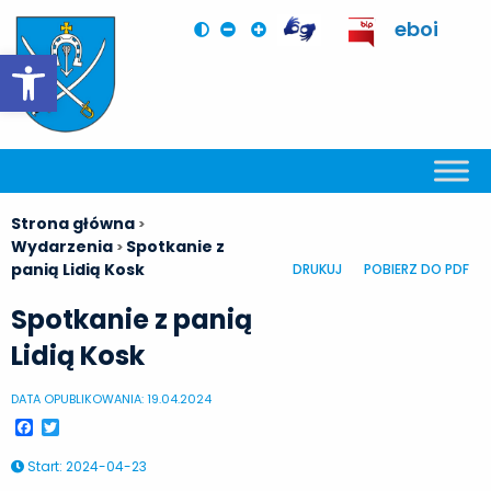
eboi
Otwórz pasek narzędzi
Strona główna
>
Wydarzenia
Spotkanie z
>
panią Lidią Kosk
DRUKUJ
POBIERZ DO PDF
Spotkanie z panią
Lidią Kosk
DATA OPUBLIKOWANIA: 19.04.2024
Facebook
Twitter
Start
:
2024-04-23