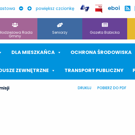
eboi
rastowa
powiększ czcionkę
łodzieżowa Rada
Seniorzy
Gazeta Babicka
Gminy
DLA MIESZKAŃCA
OCHRONA ŚRODOWISKA
DUSZE ZEWNĘTRZNE
TRANSPORT PUBLICZNY
isji
DRUKUJ
POBIERZ DO PDF