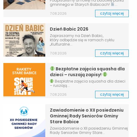
Podpisaliśmy umowę na budowę parku
gminnego w Starych Babicach!
...
czytaj więcej
7.08.2026
Dzień Babic 2026
Zapraszamy na Dzień Babic,
który odbędzie się w ramach cyklu
„Kulturalne...
czytaj więcej
7.08.2026
Bezpłatne zajęcia squasha dla
dzieci – ruszają zapisy!
Bezpłatne zajęcia squasha dla dzieci
– ruszają...
czytaj więcej
7.08.2026
Zawiadomienie o XII posiedzeniu
Gminnej Rady Seniorów Gminy
Stare Babice
Zawiadomienie o XII posiedzeniu Gminnej
Rady Seniorów Gminy Stare...