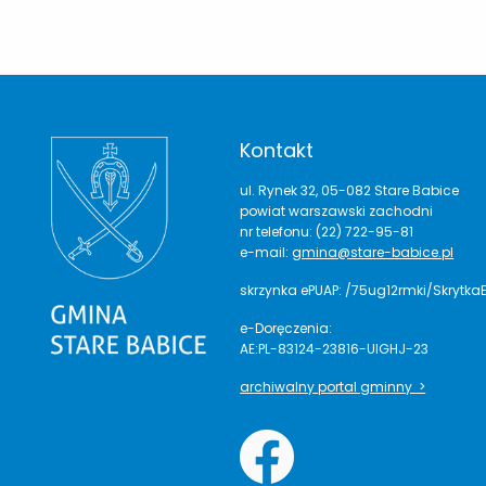
Kontakt
ul. Rynek 32, 05-082 Stare Babice
powiat warszawski zachodni
nr telefonu: (22) 722-95-81
e-mail:
gmina@stare-babice.pl
skrzynka ePUAP: /75ug12rmki/Skrytka
e-Doręczenia:
AE:PL-83124-23816-UIGHJ-23
archiwalny portal gminny >