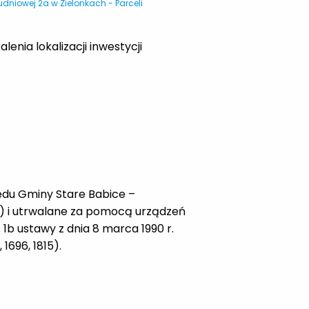
udniowej 2a w Zielonkach - Parceli
nia lokalizacji inwestycji
ędu Gminy Stare Babice –
) i utrwalane za pomocą urządzeń
 1b ustawy z dnia 8 marca 1990 r.
 1696, 1815).