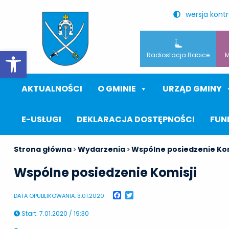
wersja kont
Otwórz pasek narzędzi
Radiostacja Babice
M
AKTUALNOŚCI
O GMINIE
URZĄD GMINY
E-USŁUGI
DEKLARACJA DOSTĘPNOŚCI
FUN
Strona główna
Wydarzenia
Wspólne posiedzenie Kom
>
>
Wspólne posiedzenie Komisji
Facebook
Twitter
DATA OPUBLIKOWANIA: 3.01.2020
Start
:
7.01.2020 / 19:30