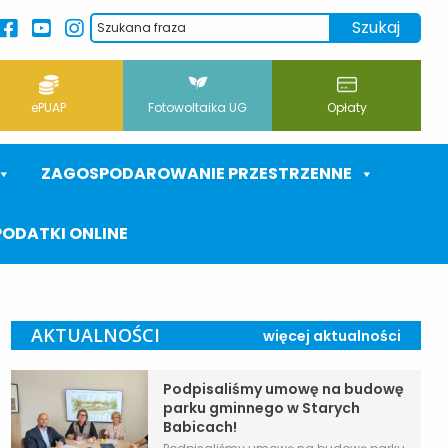
ePUAP
Fotowoltaika UG
Opłaty
ZAGOSPODAROWANIE PRZESTRZENNE
PODATKI ONLINE
AKTUALNOŚCI
więcej aktualności
Podpisaliśmy umowę na budowę
parku gminnego w Starych
Babicach!