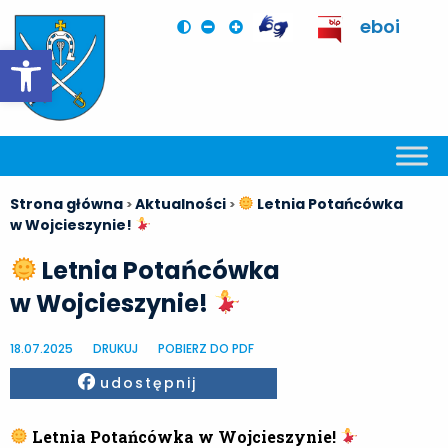
eboi
Otwórz pasek narzędzi
Strona główna
Aktualności
Letnia Potańcówka
>
>
w Wojcieszynie!
Letnia Potańcówka
w Wojcieszynie!
18.07.2025
DRUKUJ
POBIERZ DO PDF
Facebook
udostępnij
Letnia Potańcówka w Wojcieszynie!