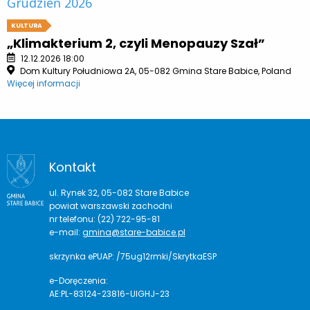
Grudzień 2026
KULTURA
„Klimakterium 2, czyli Menopauzy Szał”
12.12.2026 18:00
Dom Kultury Południowa 2A, 05-082 Gmina Stare Babice, Poland
Więcej informacji
Kontakt
ul. Rynek 32, 05-082 Stare Babice
powiat warszawski zachodni
nr telefonu: (22) 722-95-81
e-mail:
gmina@stare-babice.pl
skrzynka ePUAP: /75ug12rmki/SkrytkaESP
e-Doręczenia:
AE:PL-83124-23816-UIGHJ-23