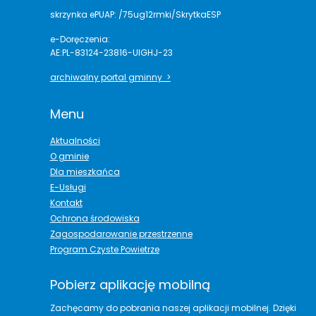
skrzynka ePUAP: /75ug12rmki/SkrytkaESP
e-Doręczenia:
AE:PL-83124-23816-UIGHJ-23
archiwalny portal gminny >
Menu
Aktualności
O gminie
Dla mieszkańca
E-Usługi
Kontakt
Ochrona środowiska
Zagospodarowanie przestrzenne
Program Czyste Powietrze
Pobierz aplikację mobilną
Zachęcamy do pobrania naszej aplikacji mobilnej. Dzięki