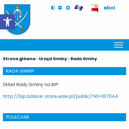
eboi
Otwórz pasek narzędzi
Strona główna
Urząd Gminy
Rada Gminy
>
>
RADA GMINY
Skład Rady Gminy na BIP:
http://bip.babice-stare.waw.pl/public/?id=187044
POLECANE