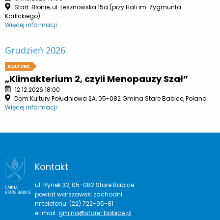
Start: Błonie, ul. Lesznowska 15a (przy Hali im. Zygmunta
Karlickiego)
Więcej informacji
Grudzień 2026
KULTURA
„Klimakterium 2, czyli Menopauzy Szał”
12.12.2026 18:00
Dom Kultury Południowa 2A, 05-082 Gmina Stare Babice, Poland
Więcej informacji
Kontakt
ul. Rynek 32, 05-082 Stare Babice
powiat warszawski zachodni
nr telefonu: (22) 722-95-81
e-mail:
gmina@stare-babice.pl