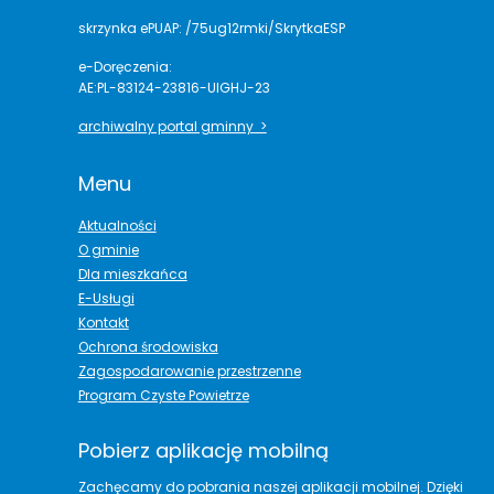
skrzynka ePUAP: /75ug12rmki/SkrytkaESP
e-Doręczenia:
AE:PL-83124-23816-UIGHJ-23
archiwalny portal gminny >
Menu
Aktualności
O gminie
Dla mieszkańca
E-Usługi
Kontakt
Ochrona środowiska
Zagospodarowanie przestrzenne
Program Czyste Powietrze
Pobierz aplikację mobilną
Zachęcamy do pobrania naszej aplikacji mobilnej. Dzięki