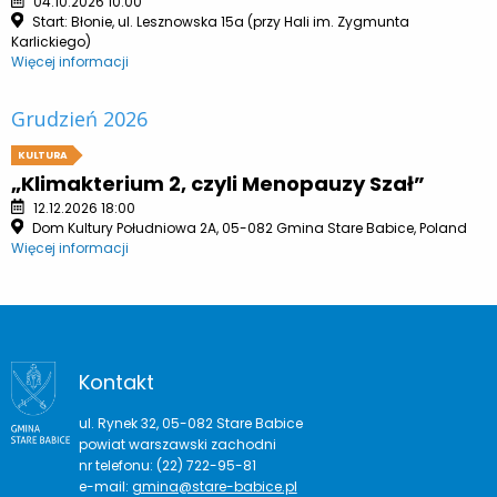
04.10.2026 10:00
Start: Błonie, ul. Lesznowska 15a (przy Hali im. Zygmunta
Karlickiego)
Więcej informacji
Grudzień 2026
KULTURA
„Klimakterium 2, czyli Menopauzy Szał”
12.12.2026 18:00
Dom Kultury Południowa 2A, 05-082 Gmina Stare Babice, Poland
Więcej informacji
Kontakt
ul. Rynek 32, 05-082 Stare Babice
powiat warszawski zachodni
nr telefonu: (22) 722-95-81
e-mail:
gmina@stare-babice.pl