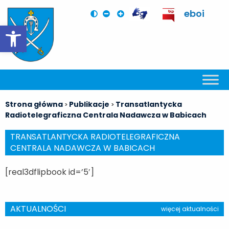
eboi
Otwórz pasek narzędzi
Strona główna
Publikacje
Transatlantycka
>
>
Radiotelegraficzna Centrala Nadawcza w Babicach
TRANSATLANTYCKA RADIOTELEGRAFICZNA
CENTRALA NADAWCZA W BABICACH
[real3dflipbook id=’5′]
AKTUALNOŚCI
więcej aktualności