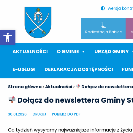
wersja kont
Otwórz pasek narzędzi
Radiostacja Babice
M
AKTUALNOŚCI
O GMINIE
URZĄD GMINY
E-USŁUGI
DEKLARACJA DOSTĘPNOŚCI
FUN
Strona główna
Aktualności
Dołącz do newslettera
>
>
Dołącz do newslettera Gminy S
30.01.2026
DRUKUJ
POBIERZ DO PDF
Co tydzień wysyłamy najważniejsze informacje z życia