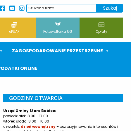
ePUAP
Fotowoltaika UG
Opłaty
ZAGOSPODAROWANIE PRZESTRZENNE
PODATKI ONLINE
GODZINY OTWARCIA
Urząd Gminy Stare Babice:
poniedziałek: 8.00 - 17.00
wtorek, środa: 8.00 - 16.00
czwartek:
dzień wewnętrzny
– bez przyjmowania interesantów i