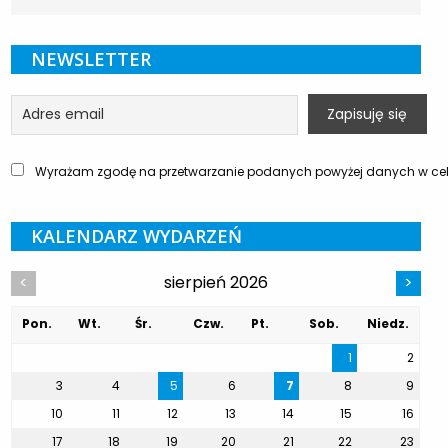
NEWSLETTER
Wyrażam zgodę na przetwarzanie podanych powyżej danych w celu
KALENDARZ WYDARZEŃ
sierpień 2026
<
>
Pon.
Wt.
Śr.
Czw.
Pt.
Sob.
Niedz.
1
2
3
4
5
6
7
8
9
10
11
12
13
14
15
16
17
18
19
20
21
22
23