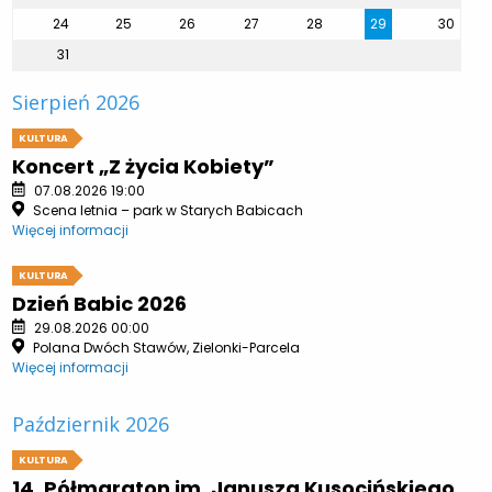
24
25
26
27
28
29
30
31
Sierpień 2026
KULTURA
Koncert „Z życia Kobiety”
07.08.2026 19:00
Scena letnia – park w Starych Babicach
Więcej informacji
KULTURA
Dzień Babic 2026
29.08.2026 00:00
Polana Dwóch Stawów, Zielonki-Parcela
Więcej informacji
Październik 2026
KULTURA
14. Półmaraton im. Janusza Kusocińskiego