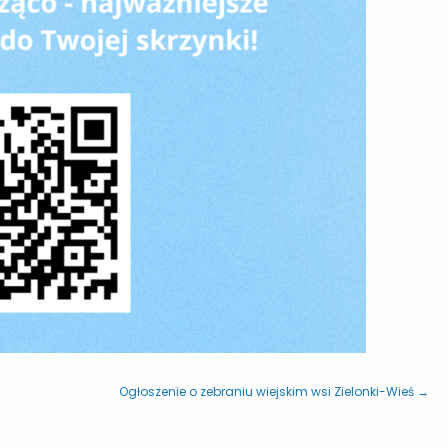
Ogłoszenie o zebraniu wiejskim wsi Zielonki-Wieś →