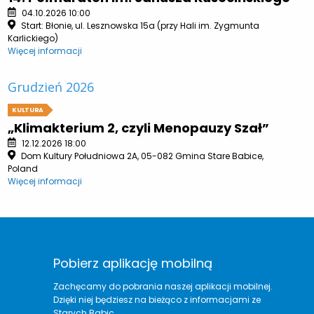
04.10.2026 10:00
Start: Błonie, ul. Lesznowska 15a (przy Hali im. Zygmunta
Karlickiego)
Więcej informacji
Grudzień 2026
KULTURA
„Klimakterium 2, czyli Menopauzy Szał”
12.12.2026 18:00
Dom Kultury Południowa 2A, 05-082 Gmina Stare Babice,
Poland
Więcej informacji
Pobierz aplikację mobilną
Zachęcamy do pobrania naszej aplikacji mobilnej.
Dzięki niej będziesz na bieżąco z informacjami ze
Starych Babic