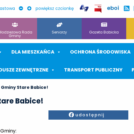
eboi
rastowa
powiększ czcionkę
łodzieżowa Rada
Seniorzy
Gazeta Babicka
Gminy
DLA MIESZKAŃCA
OCHRONA ŚRODOWISKA
DUSZE ZEWNĘTRZNE
TRANSPORT PUBLICZNY
 Gminy Stare Babice!
tare Babice!
Facebook
udostępnij
 Gminy: