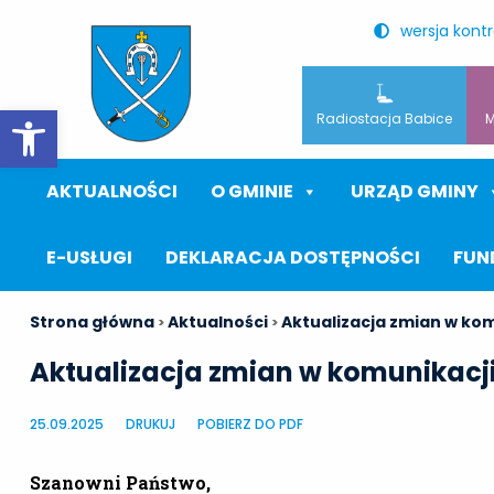
wersja kont
Otwórz pasek narzędzi
Radiostacja Babice
M
AKTUALNOŚCI
O GMINIE
URZĄD GMINY
E-USŁUGI
DEKLARACJA DOSTĘPNOŚCI
FUN
Strona główna
Aktualności
Aktualizacja zmian w kom
>
>
Aktualizacja zmian w komunikacji 
25.09.2025
DRUKUJ
POBIERZ DO PDF
Szanowni Państwo,