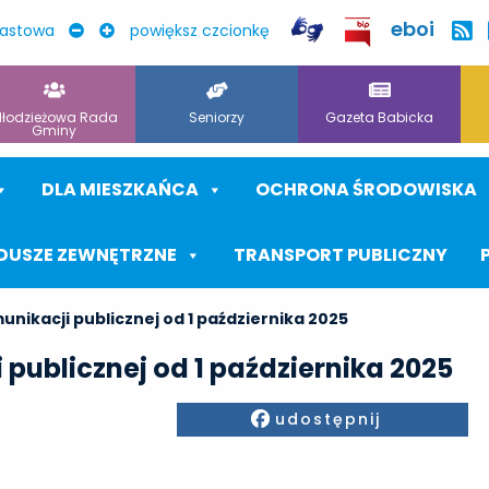
eboi
rastowa
powiększ czcionkę
łodzieżowa Rada
Seniorzy
Gazeta Babicka
Gminy
DLA MIESZKAŃCA
OCHRONA ŚRODOWISKA
DUSZE ZEWNĘTRZNE
TRANSPORT PUBLICZNY
unikacji publicznej od 1 października 2025
publicznej od 1 października 2025
Facebook
udostępnij