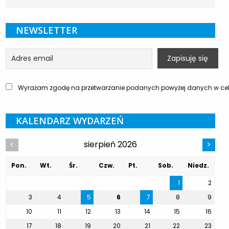
NEWSLETTER
Wyrażam zgodę na przetwarzanie podanych powyżej danych w celu
KALENDARZ WYDARZEŃ
sierpień 2026
<
>
Pon.
Wt.
Śr.
Czw.
Pt.
Sob.
Niedz.
1
2
3
4
5
6
7
8
9
10
11
12
13
14
15
16
17
18
19
20
21
22
23