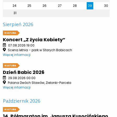
24
25
26
27
28
29
30
31
Sierpień 2026
KULTURA
Koncert „Z życia Kobiety”
07.08.2026 19:00
Scena letnia – park w Starych Babicach
Więcej informacji
KULTURA
Dzień Babic 2026
29.08.2026 00:00
Polana Dwóch Stawów, Zielonki-Parcela
Więcej informacji
Październik 2026
KULTURA
14. Półmaraton im. Janusza Kusocińskiego