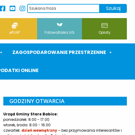
ePUAP
Fotowoltaika UG
Opłaty
ZAGOSPODAROWANIE PRZESTRZENNE
PODATKI ONLINE
GODZINY OTWARCIA
Urząd Gminy Stare Babice:
poniedziałek: 8.00 - 17.00
wtorek, środa: 8.00 - 16.00
czwartek:
dzień wewnętrzny
– bez przyjmowania interesantów i