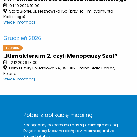
04.10.2026 10:00
Start: Błonie, ul. Lesznowska 15a (przy Hali im. Zygmunta
Karlickiego)
Więcej informacji
Grudzień 2026
KULTURA
„Klimakterium 2, czyli Menopauzy Szał”
12.12.2026 18:00
Dom Kultury Południowa 2A, 05-082 Gmina Stare Babice,
Poland
Więcej informacji
Pobierz aplikację mobilną
Zachęcamy do pobrania naszej aplikacji mobilnej.
Dzięki niej będziesz na bieżąco z informacjami ze
Starych Babic