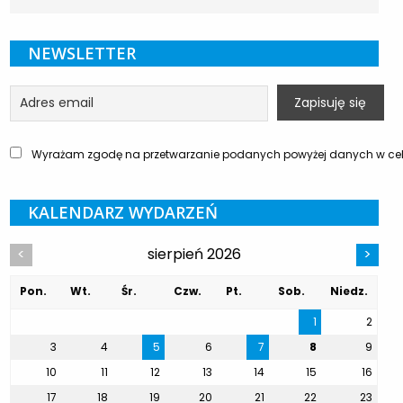
NEWSLETTER
Wyrażam zgodę na przetwarzanie podanych powyżej danych w celu
KALENDARZ WYDARZEŃ
sierpień 2026
<
>
Pon.
Wt.
Śr.
Czw.
Pt.
Sob.
Niedz.
1
2
3
4
5
6
7
8
9
10
11
12
13
14
15
16
17
18
19
20
21
22
23