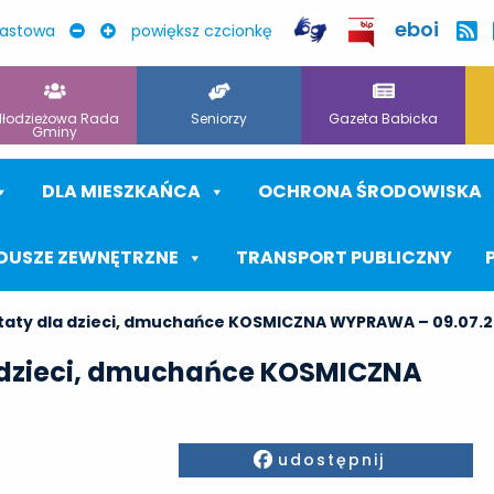
eboi
rastowa
powiększ czcionkę
łodzieżowa Rada
Seniorzy
Gazeta Babicka
Gminy
DLA MIESZKAŃCA
OCHRONA ŚRODOWISKA
DUSZE ZEWNĘTRZNE
TRANSPORT PUBLICZNY
ztaty dla dzieci, dmuchańce KOSMICZNA WYPRAWA – 09.07.2
a dzieci, dmuchańce KOSMICZNA
Facebook
udostępnij