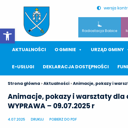
wersja kont
Otwórz pasek narzędzi
Radiostacja Babice
M
AKTUALNOŚCI
O GMINIE
URZĄD GMINY
E-USŁUGI
DEKLARACJA DOSTĘPNOŚCI
FUN
Strona główna
Aktualności
Animacje, pokazy i wars
>
>
Animacje, pokazy i warsztaty dl
WYPRAWA – 09.07.2025 r
4.07.2025
DRUKUJ
POBIERZ DO PDF