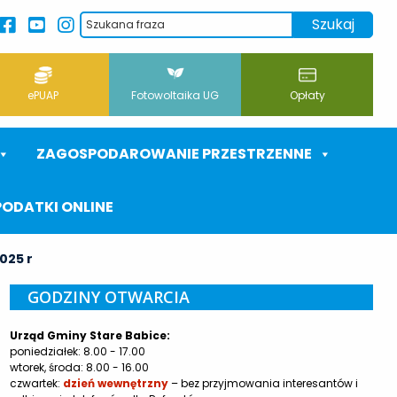
ePUAP
Fotowoltaika UG
Opłaty
ZAGOSPODAROWANIE PRZESTRZENNE
PODATKI ONLINE
025 r
GODZINY OTWARCIA
Urząd Gminy Stare Babice:
poniedziałek: 8.00 - 17.00
wtorek, środa: 8.00 - 16.00
czwartek:
dzień wewnętrzny
– bez przyjmowania interesantów i