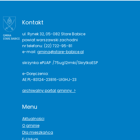
Kontakt
ul. Rynek 32, 05-082 Stare Babice
powiat warszawski zachodni
nr telefonu: (22) 722-95-81
e-mail:
gmina@stare-babice.pl
skrzynka ePUAP: /75ug12rmki/SkrytkaESP
e-Doręczenia:
AE:PL-83124-23816-UIGHJ-23
archiwalny portal gminny >
Menu
Aktualności
O gminie
Dla mieszkańca
E-Usługi