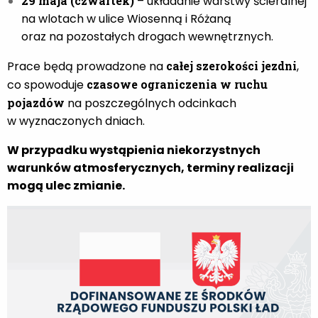
29 maja (czwartek)
– układanie warstwy ścieralnej
na wlotach w ulice Wiosenną i Różaną
oraz na pozostałych drogach wewnętrznych.
Prace będą prowadzone na
całej szerokości jezdni
,
co spowoduje
czasowe ograniczenia w ruchu
pojazdów
na poszczególnych odcinkach
w wyznaczonych dniach.
W przypadku wystąpienia niekorzystnych
warunków atmosferycznych, terminy realizacji
mogą ulec zmianie.