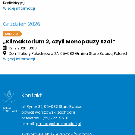
Karlickiego)
Więcej informacji
Grudzień 2026
KULTURA
„Klimakterium 2, czyli Menopauzy Szał”
12.12.2026 18:00
Dom Kultury Południowa 2A, 05-082 Gmina Stare Babice, Poland
Więcej informacji
Kontakt
ul. Rynek 32, 05-082 Stare Babice
powiat warszawski zachodni
nr telefonu: (22) 722-95-81
e-mail:
gmina@stare-babice.pl
skrzynka ePUAP: /75ug12rmki/SkrytkaESP