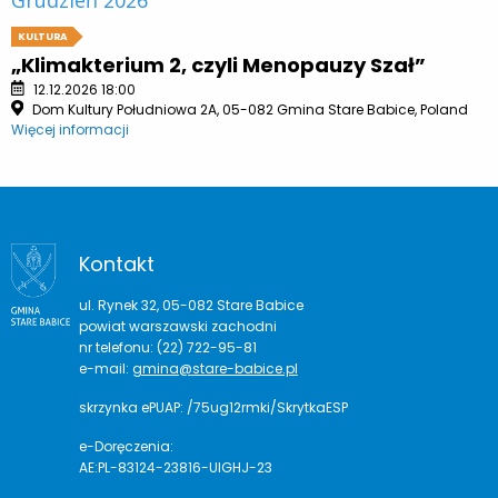
KULTURA
„Klimakterium 2, czyli Menopauzy Szał”
12.12.2026 18:00
Dom Kultury Południowa 2A, 05-082 Gmina Stare Babice, Poland
Więcej informacji
Kontakt
ul. Rynek 32, 05-082 Stare Babice
powiat warszawski zachodni
nr telefonu: (22) 722-95-81
e-mail:
gmina@stare-babice.pl
skrzynka ePUAP: /75ug12rmki/SkrytkaESP
e-Doręczenia:
AE:PL-83124-23816-UIGHJ-23