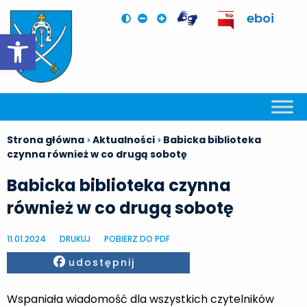
eboi
Otwórz pasek narzędzi
Strona główna
Aktualności
Babicka biblioteka
>
>
czynna również w co drugą sobotę
Babicka biblioteka czynna
również w co drugą sobotę
11.01.2024
DRUKUJ
POBIERZ DO PDF
Facebook
udostępnij
Wspaniała wiadomość dla wszystkich czytelników