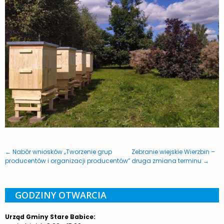
← Nabór wniosków „Tworzenie grup
Zebranie wiejskie Wierzbin –
producentów i organizacji producentów”
druga zmiana terminu →
GODZINY OTWARCIA
Urząd Gminy Stare Babice: