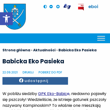
eboi
Otwórz pasek narzędzi
Strona główna
Aktualności
Babicka Eko Pasieka
>
>
Babicka Eko Pasieka
22.09.2021
DRUKUJ
POBIERZ DO PDF
Facebook
udostępnij
W pobliżu siedziby
GPK Eko-Babic
e
, niedawno pojawiły
się pszczoły! Wiedzieliście, że istnieje gatunek pszczoły
nazywany Kampinoskim? To właśnie one mieszkają