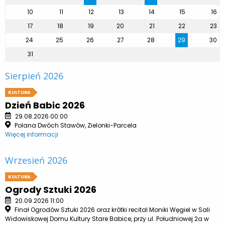
10
11
12
13
14
15
16
17
18
19
20
21
22
23
24
25
26
27
28
29
30
31
Sierpień 2026
KULTURA
Dzień Babic 2026
29.08.2026 00:00
Polana Dwóch Stawów, Zielonki-Parcela
Więcej informacji
Wrzesień 2026
KULTURA
Ogrody Sztuki 2026
20.09.2026 11:00
Finał Ogrodów Sztuki 2026 oraz krótki recital Moniki Węgiel w Sali
Widowiskowej Domu Kultury Stare Babice, przy ul. Południowej 2a w