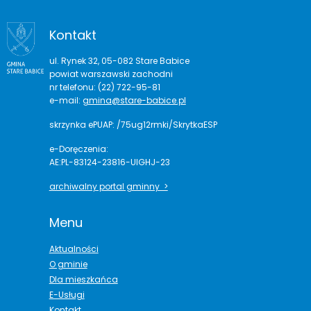
Kontakt
ul. Rynek 32, 05-082 Stare Babice
powiat warszawski zachodni
nr telefonu: (22) 722-95-81
e-mail:
gmina@stare-babice.pl
skrzynka ePUAP: /75ug12rmki/SkrytkaESP
e-Doręczenia:
AE:PL-83124-23816-UIGHJ-23
archiwalny portal gminny >
Menu
Aktualności
O gminie
Dla mieszkańca
E-Usługi
Kontakt