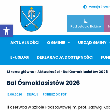
wersja kont
Otwórz pasek narzędzi
Radiostacja Babice
M
AKTUALNOŚCI
O GMINIE
URZĄD GMINY
E-USŁUGI
DEKLARACJA DOSTĘPNOŚCI
FUN
Strona główna
Aktualności
Bal Ósmoklasistów 2026
>
>
Bal Ósmoklasistów 2026
12.06.2026
DRUKUJ
POBIERZ DO PDF
11 czerwca w Szkole Podstawowej im. prof. Jadwigi K