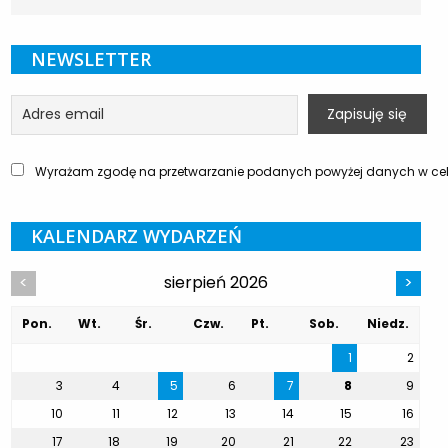
NEWSLETTER
Wyrażam zgodę na przetwarzanie podanych powyżej danych w celu
KALENDARZ WYDARZEŃ
sierpień 2026
<
>
Pon.
Wt.
Śr.
Czw.
Pt.
Sob.
Niedz.
1
2
3
4
5
6
7
8
9
10
11
12
13
14
15
16
17
18
19
20
21
22
23