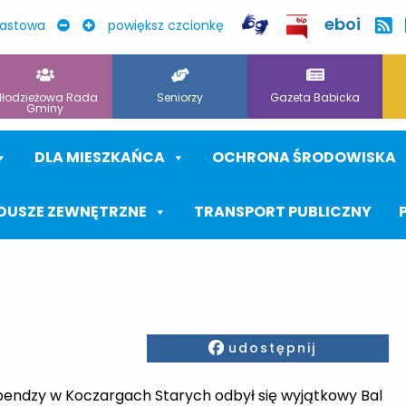
eboi
rastowa
powiększ czcionkę
łodzieżowa Rada
Seniorzy
Gazeta Babicka
Gminy
DLA MIESZKAŃCA
OCHRONA ŚRODOWISKA
DUSZE ZEWNĘTRZNE
TRANSPORT PUBLICZNY
Facebook
udostępnij
obendzy w Koczargach Starych odbył się wyjątkowy Bal