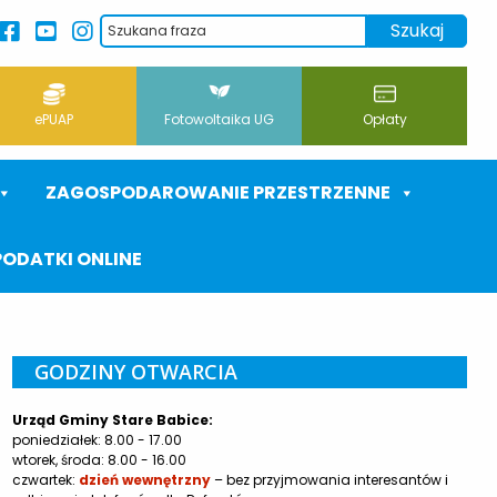
ePUAP
Fotowoltaika UG
Opłaty
ZAGOSPODAROWANIE PRZESTRZENNE
PODATKI ONLINE
GODZINY OTWARCIA
Urząd Gminy Stare Babice:
poniedziałek: 8.00 - 17.00
wtorek, środa: 8.00 - 16.00
czwartek:
dzień wewnętrzny
– bez przyjmowania interesantów i