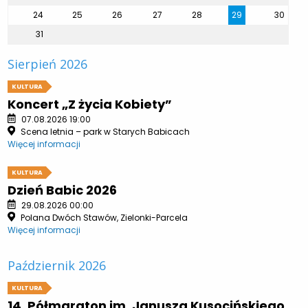
24
25
26
27
28
29
30
31
Sierpień 2026
KULTURA
Koncert „Z życia Kobiety”
07.08.2026 19:00
Scena letnia – park w Starych Babicach
Więcej informacji
KULTURA
Dzień Babic 2026
29.08.2026 00:00
Polana Dwóch Stawów, Zielonki-Parcela
Więcej informacji
Październik 2026
KULTURA
14. Półmaraton im. Janusza Kusocińskiego