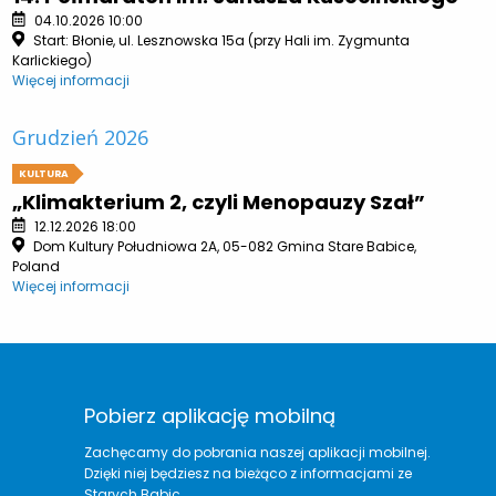
04.10.2026 10:00
Start: Błonie, ul. Lesznowska 15a (przy Hali im. Zygmunta
Karlickiego)
Więcej informacji
Grudzień 2026
KULTURA
„Klimakterium 2, czyli Menopauzy Szał”
12.12.2026 18:00
Dom Kultury Południowa 2A, 05-082 Gmina Stare Babice,
Poland
Więcej informacji
Pobierz aplikację mobilną
Zachęcamy do pobrania naszej aplikacji mobilnej.
Dzięki niej będziesz na bieżąco z informacjami ze
Starych Babic