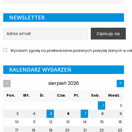
NEWSLETTER
Wyrażam zgodę na przetwarzanie podanych powyżej danych w celu
KALENDARZ WYDARZEŃ
sierpień 2026
<
>
Pon.
Wt.
Śr.
Czw.
Pt.
Sob.
Niedz.
1
2
3
4
5
6
7
8
9
10
11
12
13
14
15
16
17
18
19
20
21
22
23