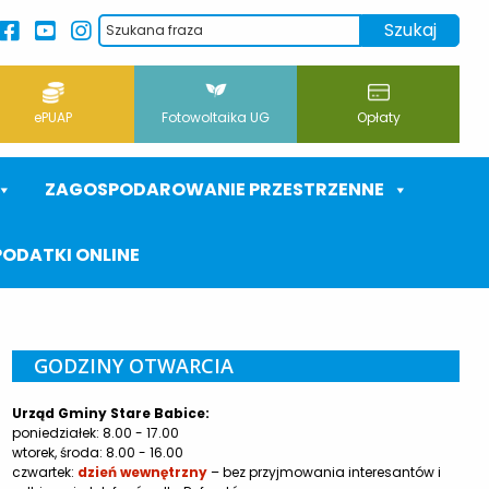
ePUAP
Fotowoltaika UG
Opłaty
ZAGOSPODAROWANIE PRZESTRZENNE
PODATKI ONLINE
GODZINY OTWARCIA
Urząd Gminy Stare Babice:
poniedziałek: 8.00 - 17.00
wtorek, środa: 8.00 - 16.00
czwartek:
dzień wewnętrzny
– bez przyjmowania interesantów i