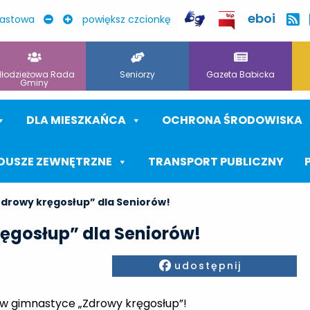
eboi
rastowa
powiększ czcionkę
łodzieżowa Rada
Seniorzy
Gazeta Babicka
Gminy
DLA MIESZKAŃCA
OCHRONA ŚRODOWISKA
DUSZE ZEWNĘTRZNE
TRANSPORT PUBLICZNY
drowy kręgosłup” dla Seniorów!
ęgosłup” dla Seniorów!
Facebook
udostępnij
w gimnastyce „Zdrowy kręgosłup”!