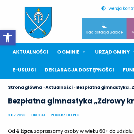
wersja kont
Otwórz pasek narzędzi
Radiostacja Babice
M
AKTUALNOŚCI
O GMINIE
URZĄD GMINY
E-USŁUGI
DEKLARACJA DOSTĘPNOŚCI
FUN
Strona główna
Aktualności
Bezpłatna gimnastyka „Z
>
>
Bezpłatna gimnastyka „Zdrowy kr
3.07.2023
DRUKUJ
POBIERZ DO PDF
Od
4 lipca
zapraszamy osoby w wieku 60+ do udziału 