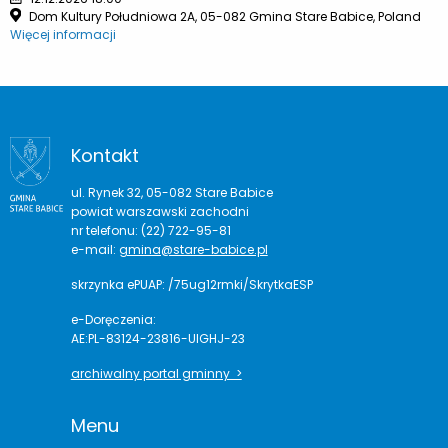
Dom Kultury Południowa 2A, 05-082 Gmina Stare Babice, Poland
Więcej informacji
Kontakt
ul. Rynek 32, 05-082 Stare Babice
powiat warszawski zachodni
nr telefonu: (22) 722-95-81
e-mail:
gmina@stare-babice.pl
skrzynka ePUAP: /75ug12rmki/SkrytkaESP
e-Doręczenia:
AE:PL-83124-23816-UIGHJ-23
archiwalny portal gminny >
Menu