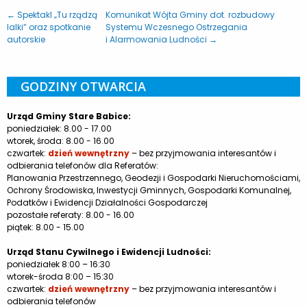
← Spektakl „Tu rządzą
Komunikat Wójta Gminy dot. rozbudowy
lalki” oraz spotkanie
Systemu Wczesnego Ostrzegania
autorskie
i Alarmowania Ludności →
GODZINY OTWARCIA
Urząd Gminy Stare Babice:
poniedziałek: 8.00 - 17.00
wtorek, środa: 8.00 - 16.00
czwartek:
dzień wewnętrzny
– bez przyjmowania interesantów i
odbierania telefonów dla Referatów:
Planowania Przestrzennego, Geodezji i Gospodarki Nieruchomościami,
Ochrony Środowiska, Inwestycji Gminnych, Gospodarki Komunalnej,
Podatków i Ewidencji Działalności Gospodarczej
pozostałe referaty: 8.00 - 16.00
piątek: 8.00 - 15.00
Urząd Stanu Cywilnego i Ewidencji Ludności:
poniedziałek 8:00 – 16:30
wtorek-środa 8:00 – 15:30
czwartek:
dzień wewnętrzny
– bez przyjmowania interesantów i
odbierania telefonów