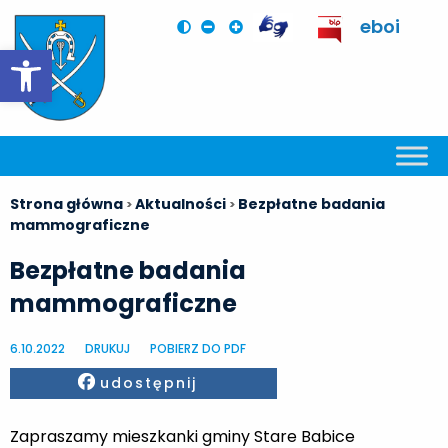
eboi
Otwórz pasek narzędzi
Strona główna
Aktualności
Bezpłatne badania
>
>
mammograficzne
Bezpłatne badania
mammograficzne
6.10.2022
DRUKUJ
POBIERZ DO PDF
Facebook
udostępnij
Zapraszamy mieszkanki gminy Stare Babice