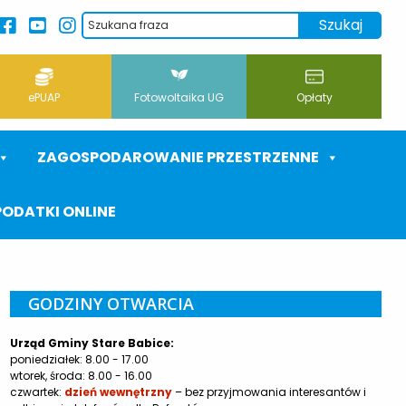
ePUAP
Fotowoltaika UG
Opłaty
ZAGOSPODAROWANIE PRZESTRZENNE
PODATKI ONLINE
GODZINY OTWARCIA
Urząd Gminy Stare Babice:
poniedziałek: 8.00 - 17.00
wtorek, środa: 8.00 - 16.00
czwartek:
dzień wewnętrzny
– bez przyjmowania interesantów i