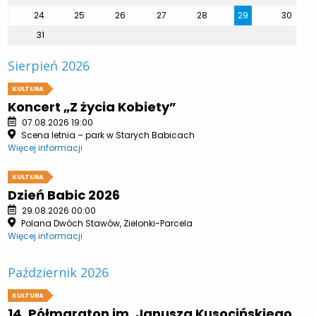
24
25
26
27
28
29
30
31
Sierpień 2026
KULTURA
Koncert „Z życia Kobiety”
07.08.2026 19:00
Scena letnia – park w Starych Babicach
Więcej informacji
KULTURA
Dzień Babic 2026
29.08.2026 00:00
Polana Dwóch Stawów, Zielonki-Parcela
Więcej informacji
Październik 2026
KULTURA
14. Półmaraton im. Janusza Kusocińskiego