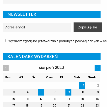
NEWSLETTER
Wyrażam zgodę na przetwarzanie podanych powyżej danych w celu
KALENDARZ WYDARZEŃ
sierpień 2026
<
>
Pon.
Wt.
Śr.
Czw.
Pt.
Sob.
Niedz.
1
2
3
4
5
6
7
8
9
10
11
12
13
14
15
16
17
18
19
20
21
22
23