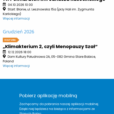
04.10.2026 10:00
Start: Błonie, ul. Lesznowska 15a (przy Hali im. Zygmunta
Karlickiego)
Więcej informacji
Grudzień 2026
KULTURA
„Klimakterium 2, czyli Menopauzy Szał”
12.12.2026 18:00
Dom Kultury Południowa 2A, 05-082 Gmina Stare Babice,
Poland
Więcej informacji
Pobierz aplikację mobilną
Zachęcamy do pobrania naszej aplikacji mobilnej.
Dzięki niej będziesz na bieżąco z informacjami ze
Starych Babic