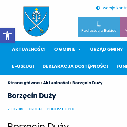
wersja kont
Otwórz pasek narzędzi
Radiostacja Babice
M
AKTUALNOŚCI
O GMINIE
URZĄD GMINY
E-USŁUGI
DEKLARACJA DOSTĘPNOŚCI
FUN
Strona główna
Aktualności
Borzęcin Duży
>
>
Borzęcin Duży
23.11.2019
DRUKUJ
POBIERZ DO PDF
Borzęcin Duży