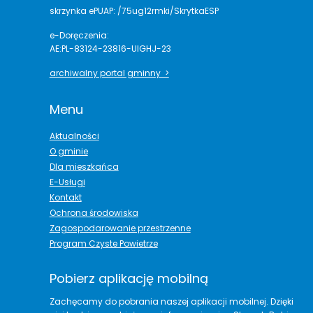
skrzynka ePUAP: /75ug12rmki/SkrytkaESP
e-Doręczenia:
AE:PL-83124-23816-UIGHJ-23
archiwalny portal gminny >
Menu
Aktualności
O gminie
Dla mieszkańca
E-Usługi
Kontakt
Ochrona środowiska
Zagospodarowanie przestrzenne
Program Czyste Powietrze
Pobierz aplikację mobilną
Zachęcamy do pobrania naszej aplikacji mobilnej. Dzięki