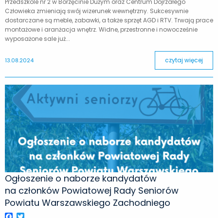
Przedszkole nr 2 w Borzęcinie Dużym oraz Centrum Dojrzałego
Człowieka zmieniają swój wizerunek wewnętrzny. Sukcesywnie
dostarczane są meble, zabawki, a także sprzęt AGD i RTV. Trwają prace
montażowe i aranżacja wnętrz. Widne, przestronne i nowocześnie
wyposażone sale już...
czytaj więcej
13.08.2024
Ogłoszenie o naborze kandydatów
na członków Powiatowej Rady Seniorów
Powiatu Warszawskiego Zachodniego
Facebook
Twitter