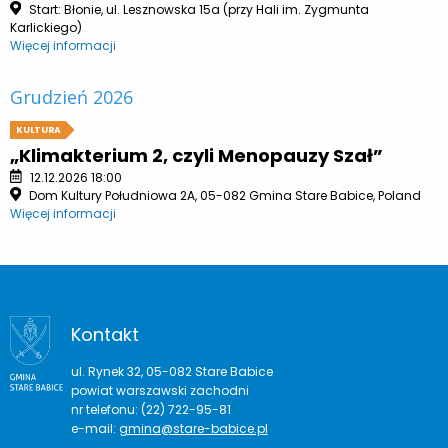
Start: Błonie, ul. Lesznowska 15a (przy Hali im. Zygmunta
Karlickiego)
Więcej informacji
Grudzień 2026
KULTURA
„Klimakterium 2, czyli Menopauzy Szał”
12.12.2026 18:00
Dom Kultury Południowa 2A, 05-082 Gmina Stare Babice, Poland
Więcej informacji
Kontakt
ul. Rynek 32, 05-082 Stare Babice
powiat warszawski zachodni
nr telefonu: (22) 722-95-81
e-mail:
gmina@stare-babice.pl