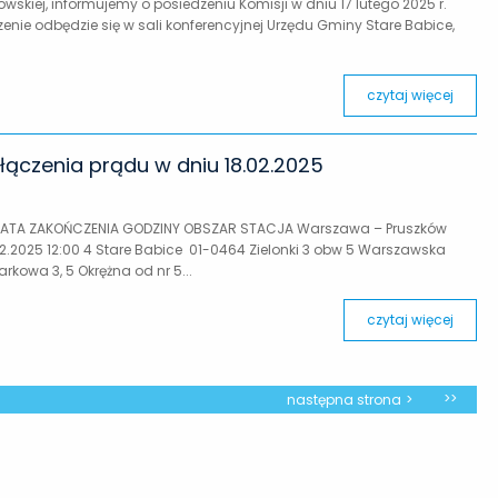
skiej, informujemy o posiedzeniu Komisji w dniu 17 lutego 2025 r.
dzenie odbędzie się w sali konferencyjnej Urzędu Gminy Stare Babice,
czytaj więcej
ączenia prądu w dniu 18.02.2025
DATA ZAKOŃCZENIA GODZINY OBSZAR STACJA Warszawa – Pruszków
02.2025 12:00 4 Stare Babice 01-0464 Zielonki 3 obw 5 Warszawska
arkowa 3, 5 Okrężna od nr 5...
czytaj więcej
>>
następna strona