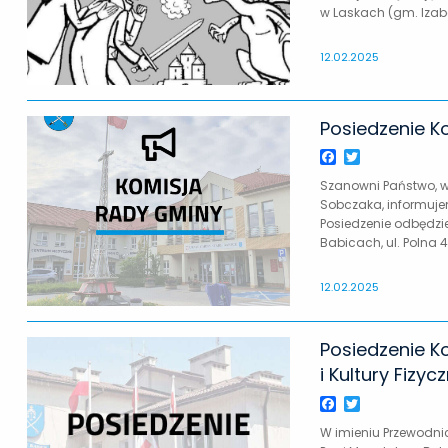
w Laskach (gm. Izabel
12.02.2025
Posiedzenie Ko
Facebook
Twitter
Szanowni Państwo, w
Sobczaka, informujem
Posiedzenie odbędzie
Babicach, ul. Polna 
12.02.2025
Posiedzenie K
i Kultury Fizycz
Facebook
Twitter
W imieniu Przewodnicz