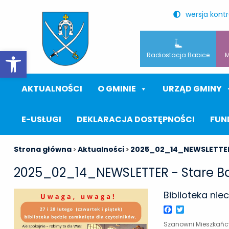
wersja kont
Otwórz pasek narzędzi
Radiostacja Babice
M
AKTUALNOŚCI
O GMINIE
URZĄD GMINY
E-USŁUGI
DEKLARACJA DOSTĘPNOŚCI
FUN
Strona główna
Aktualności
2025_02_14_NEWSLETTE
>
>
2025_02_14_NEWSLETTER - Stare B
Biblioteka nie
Facebook
Twitter
Szanowni Mieszkańcy, 