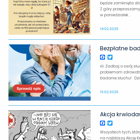
będzie zamknięta dl
Z góry przepraszamy 
w poniedziałek...
14.02.2025
Bezpłatne ba
Facebook
Twitter
Zadbaj o swój słu
problemom zdrowotnym
badanie słuchu! Dzię
13.02.2025
Akcja krwioda
Facebook
Twitter
Wszystkich tych, któr
na najbliższą Akcję 