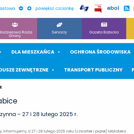
eboi
rastowa
powiększ czcionkę
łodzieżowa Rada
Seniorzy
Gazeta Babicka
Gminy
DLA MIESZKAŃCA
OCHRONA ŚRODOWISKA
DUSZE ZEWNĘTRZNE
TRANSPORT PUBLICZNY
R
abice
czynna – 27 i 28 lutego 2025 r.
informujemy, iż 27 i 28 lutego 2025 roku (czwartek i piątek) biblioteka