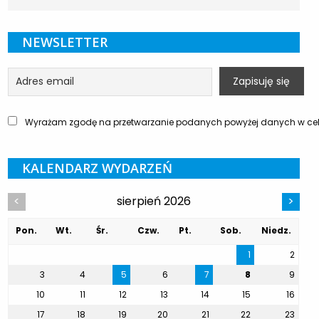
NEWSLETTER
Wyrażam zgodę na przetwarzanie podanych powyżej danych w celu
KALENDARZ WYDARZEŃ
sierpień 2026
<
>
Pon.
Wt.
Śr.
Czw.
Pt.
Sob.
Niedz.
1
2
3
4
5
6
7
8
9
10
11
12
13
14
15
16
17
18
19
20
21
22
23