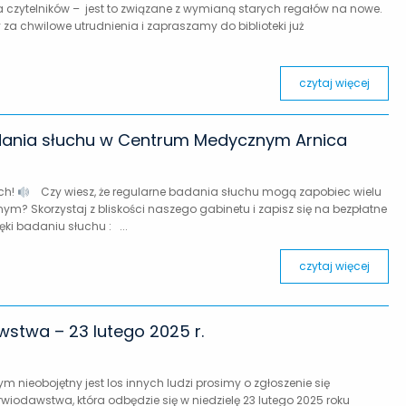
a czytelników – jest to związane z wymianą starych regałów na nowe.
za chwilowe utrudnienia i zapraszamy do biblioteki już
czytaj więcej
dania słuchu w Centrum Medycznym Arnica
ch!
Czy wiesz, że regularne badania słuchu mogą zapobiec wielu
? Skorzystaj z bliskości naszego gabinetu i zapisz się na bezpłatne
ki badaniu słuchu : ...
czytaj więcej
wstwa – 23 lutego 2025 r.
ym nieobojętny jest los innych ludzi prosimy o zgłoszenie się
Krwiodawstwa, która odbędzie się w niedzielę 23 lutego 2025 roku