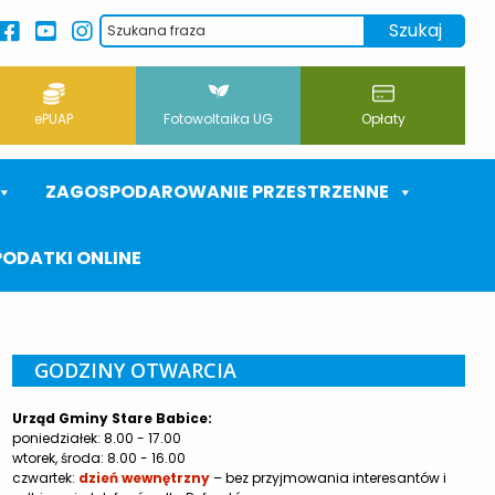
ePUAP
Fotowoltaika UG
Opłaty
ZAGOSPODAROWANIE PRZESTRZENNE
PODATKI ONLINE
GODZINY OTWARCIA
Urząd Gminy Stare Babice:
poniedziałek: 8.00 - 17.00
wtorek, środa: 8.00 - 16.00
czwartek:
dzień wewnętrzny
– bez przyjmowania interesantów i