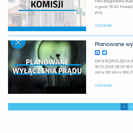
Pani Magdaleny Bukow
o godz. 15:30. Posie
przy...
11.02.2025
Planowane wył
Facebook
Twitter
DATA ROZPOCZĘCIA 
18.02.2025 08:00 18.
od nr 281 do nr 366, P
11.02.2025
1
2