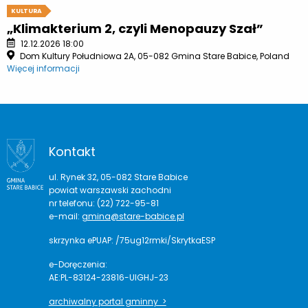
KULTURA
„Klimakterium 2, czyli Menopauzy Szał”
12.12.2026 18:00
Dom Kultury Południowa 2A, 05-082 Gmina Stare Babice, Poland
Więcej informacji
Kontakt
ul. Rynek 32, 05-082 Stare Babice
powiat warszawski zachodni
nr telefonu: (22) 722-95-81
e-mail:
gmina@stare-babice.pl
skrzynka ePUAP: /75ug12rmki/SkrytkaESP
e-Doręczenia:
AE:PL-83124-23816-UIGHJ-23
archiwalny portal gminny >