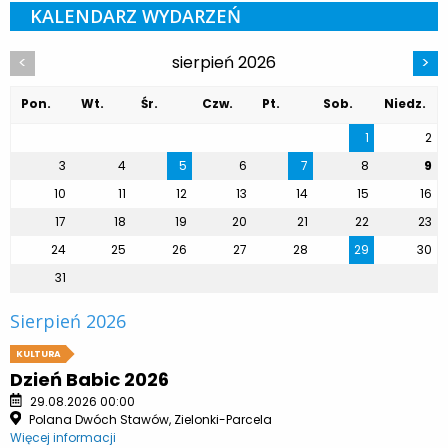
KALENDARZ WYDARZEŃ
sierpień 2026
<
>
Pon.
Wt.
Śr.
Czw.
Pt.
Sob.
Niedz.
1
2
3
4
5
6
7
8
9
10
11
12
13
14
15
16
17
18
19
20
21
22
23
24
25
26
27
28
29
30
31
Sierpień 2026
KULTURA
Dzień Babic 2026
29.08.2026 00:00
Polana Dwóch Stawów, Zielonki-Parcela
Więcej informacji