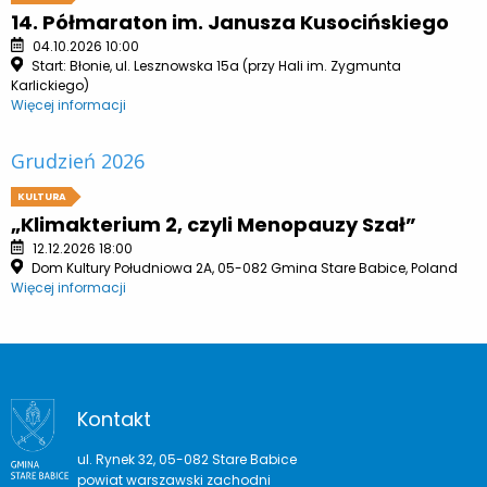
14. Półmaraton im. Janusza Kusocińskiego
04.10.2026 10:00
Start: Błonie, ul. Lesznowska 15a (przy Hali im. Zygmunta
Karlickiego)
Więcej informacji
Grudzień 2026
KULTURA
„Klimakterium 2, czyli Menopauzy Szał”
12.12.2026 18:00
Dom Kultury Południowa 2A, 05-082 Gmina Stare Babice, Poland
Więcej informacji
Kontakt
ul. Rynek 32, 05-082 Stare Babice
powiat warszawski zachodni