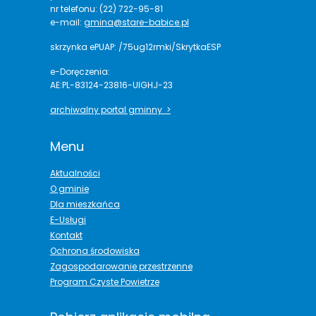
nr telefonu: (22) 722-95-81
e-mail:
gmina@stare-babice.pl
skrzynka ePUAP: /75ug12rmki/SkrytkaESP
e-Doręczenia:
AE:PL-83124-23816-UIGHJ-23
archiwalny portal gminny >
Menu
Aktualności
O gminie
Dla mieszkańca
E-Usługi
Kontakt
Ochrona środowiska
Zagospodarowanie przestrzenne
Program Czyste Powietrze