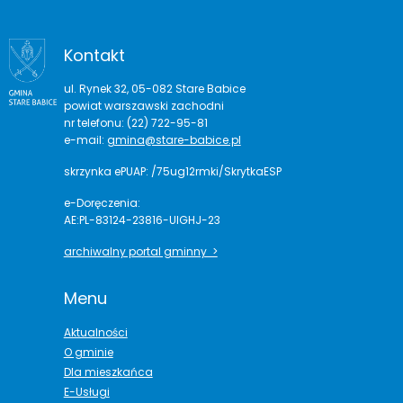
Kontakt
ul. Rynek 32, 05-082 Stare Babice
powiat warszawski zachodni
nr telefonu: (22) 722-95-81
e-mail:
gmina@stare-babice.pl
skrzynka ePUAP: /75ug12rmki/SkrytkaESP
e-Doręczenia:
AE:PL-83124-23816-UIGHJ-23
archiwalny portal gminny >
Menu
Aktualności
O gminie
Dla mieszkańca
E-Usługi