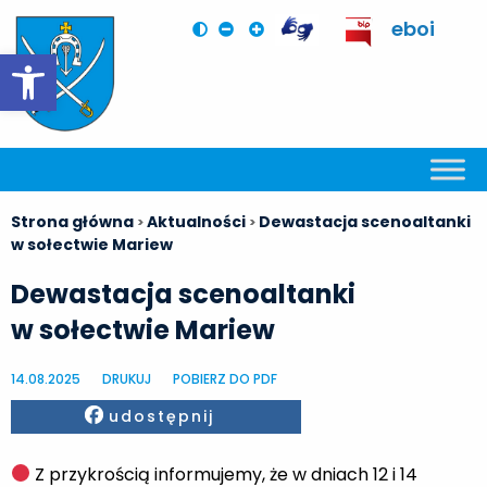
eboi
Otwórz pasek narzędzi
Strona główna
Aktualności
Dewastacja scenoaltanki
>
>
w sołectwie Mariew
Dewastacja scenoaltanki
w sołectwie Mariew
14.08.2025
DRUKUJ
POBIERZ DO PDF
Facebook
udostępnij
Z przykrością informujemy, że w dniach 12 i 14