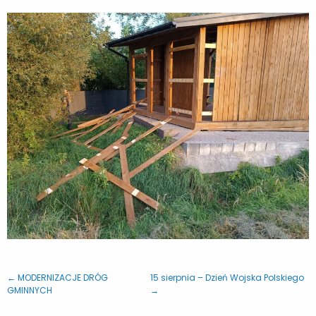
← MODERNIZACJE DRÓG
15 sierpnia – Dzień Wojska Polskiego
GMINNYCH
→