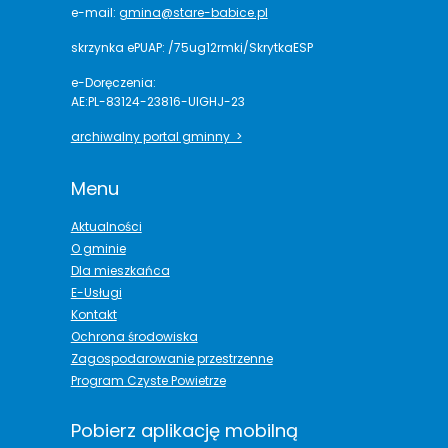
e-mail:
gmina@stare-babice.pl
skrzynka ePUAP: /75ug12rmki/SkrytkaESP
e-Doręczenia:
AE:PL-83124-23816-UIGHJ-23
archiwalny portal gminny >
Menu
Aktualności
O gminie
Dla mieszkańca
E-Usługi
Kontakt
Ochrona środowiska
Zagospodarowanie przestrzenne
Program Czyste Powietrze
Pobierz aplikację mobilną