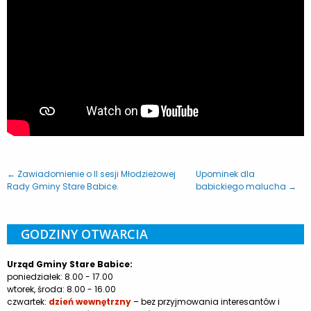
← Zawiadomienie o II sesji Młodzieżowej
Upominek dla
Rady Gminy Stare Babice.
babickiego malucha →
GODZINY OTWARCIA
Urząd Gminy Stare Babice:
poniedziałek: 8.00 - 17.00
wtorek, środa: 8.00 - 16.00
czwartek:
dzień wewnętrzny
– bez przyjmowania interesantów i