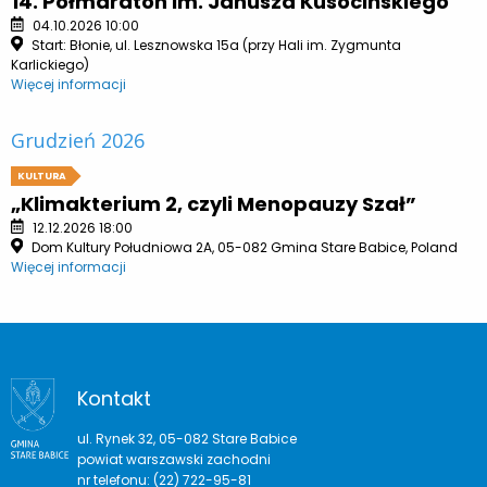
14. Półmaraton im. Janusza Kusocińskiego
04.10.2026 10:00
Start: Błonie, ul. Lesznowska 15a (przy Hali im. Zygmunta
Karlickiego)
Więcej informacji
Grudzień 2026
KULTURA
„Klimakterium 2, czyli Menopauzy Szał”
12.12.2026 18:00
Dom Kultury Południowa 2A, 05-082 Gmina Stare Babice, Poland
Więcej informacji
Kontakt
ul. Rynek 32, 05-082 Stare Babice
powiat warszawski zachodni
nr telefonu: (22) 722-95-81