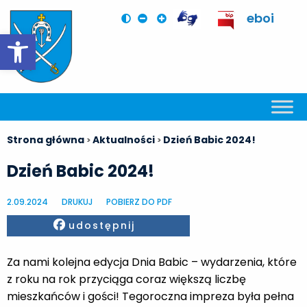
eboi
Otwórz pasek narzędzi
Strona główna
Aktualności
Dzień Babic 2024!
>
>
Dzień Babic 2024!
2.09.2024
DRUKUJ
POBIERZ DO PDF
Facebook
udostępnij
Za nami kolejna edycja Dnia Babic – wydarzenia, które
z roku na rok przyciąga coraz większą liczbę
mieszkańców i gości! Tegoroczna impreza była pełna