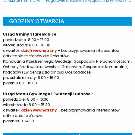
← AMSORT SP. Z O. O.
Pogotowie chłodnicze, Wojciech Krzymowski →
GODZINY OTWARCIA
Urząd Gminy Stare Babice:
poniedziałek: 8.00 - 17.00
wtorek, środa: 8.00 - 16.00
czwartek:
dzień wewnętrzny
– bez przyjmowania interesantów i
odbierania telefonów dla Referatów:
Planowania Przestrzennego, Geodezji i Gospodarki Nieruchomościami,
Ochrony Środowiska, Inwestycji Gminnych, Gospodarki Komunalnej,
Podatków i Ewidencji Działalności Gospodarczej
pozostałe referaty: 8.00 - 16.00
piątek: 8.00 - 15.00
Urząd Stanu Cywilnego i Ewidencji Ludności:
poniedziałek 8:00 – 16:30
wtorek-środa 8:00 – 15:30
czwartek:
dzień wewnętrzny
– bez przyjmowania interesantów i
odbierania telefonów
piątek 8:00-14:30