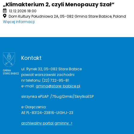
„Klimakterium 2, czyli Menopauzy Szał”
12.12.2026 18:00
Dom Kultury Południowa 2A, 05-082 Gmina Stare Babice, Poland
Więcej informacji
Kontakt
ul. Rynek 32, 05-082 Stare Babice
powiat warszawski zachodni
nr telefonu: (22) 722-95-81
e-mail:
gmina@stare-babice.pl
skrzynka ePUAP: /75ug12rmki/SkrytkaESP
e-Doręczenia:
AE:PL-83124-23816-UIGHJ-23
archiwalny portal gminny >