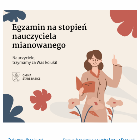
← Zabawy dla dzieci
Zawiadomienie o posiedzeniu Komisji