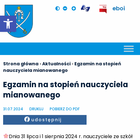
eboi
Otwórz pasek narzędzi
Strona główna
Aktualności
Egzamin na stopień
>
>
nauczyciela mianowanego
Egzamin na stopień nauczyciela
mianowanego
31.07.2024
DRUKUJ
POBIERZ DO PDF
Facebook
udostępnij
Dnia 31 lipca i 1 sierpnia 2024 r. nauczyciele ze szkół