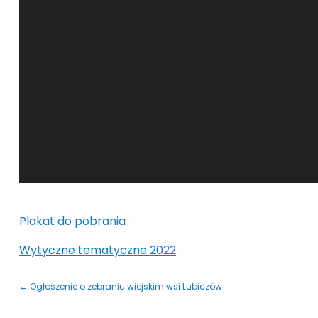
Plakat do pobrania
Wytyczne tematyczne 2022
← Ogłoszenie o zebraniu wiejskim wsi Lubiczów