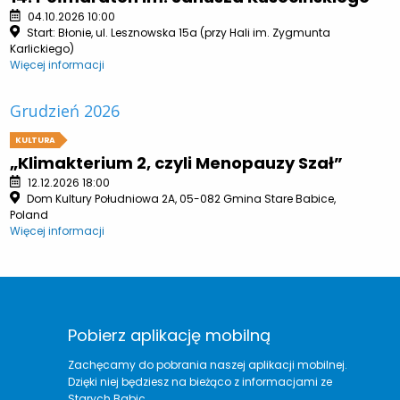
04.10.2026 10:00
Start: Błonie, ul. Lesznowska 15a (przy Hali im. Zygmunta
Karlickiego)
Więcej informacji
Grudzień 2026
KULTURA
„Klimakterium 2, czyli Menopauzy Szał”
12.12.2026 18:00
Dom Kultury Południowa 2A, 05-082 Gmina Stare Babice,
Poland
Więcej informacji
Pobierz aplikację mobilną
Zachęcamy do pobrania naszej aplikacji mobilnej.
Dzięki niej będziesz na bieżąco z informacjami ze
Starych Babic