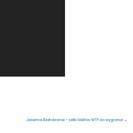
Jesienne Biletobranie – setki biletów WTP do wygrania →