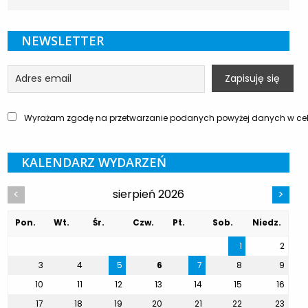
NEWSLETTER
Wyrażam zgodę na przetwarzanie podanych powyżej danych w celu
KALENDARZ WYDARZEŃ
sierpień 2026
<
>
Pon.
Wt.
Śr.
Czw.
Pt.
Sob.
Niedz.
1
2
3
4
5
6
7
8
9
10
11
12
13
14
15
16
17
18
19
20
21
22
23