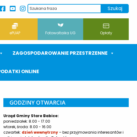
ePUAP
Fotowoltaika UG
Opłaty
ZAGOSPODAROWANIE PRZESTRZENNE
PODATKI ONLINE
GODZINY OTWARCIA
Urząd Gminy Stare Babice:
poniedziałek: 8.00 - 17.00
wtorek, środa: 8.00 - 16.00
czwartek:
dzień wewnętrzny
– bez przyjmowania interesantów i