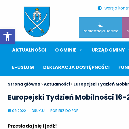
wersja kont
Otwórz pasek narzędzi
Radiostacja Babice
M
AKTUALNOŚCI
O GMINIE
URZĄD GMINY
E-USŁUGI
DEKLARACJA DOSTĘPNOŚCI
FUN
Strona główna
Aktualności
Europejski Tydzień Mobil
>
>
Europejski Tydzień Mobilności 16-
15.09.2022
DRUKUJ
POBIERZ DO PDF
Przesiadaj się i jedź!