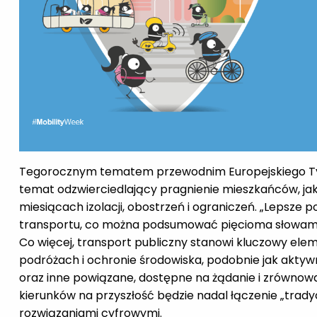
Tegorocznym tematem przewodnim Europejskiego Tyg
temat odzwierciedlający pragnienie mieszkańców, jak
miesiącach izolacji, obostrzeń i ograniczeń. „Lepsz
transportu, co można podsumować pięcioma słowami: lu
Co więcej, transport publiczny stanowi kluczowy ele
podróżach i ochronie środowiska, podobnie jak akty
oraz inne powiązane, dostępne na żądanie i zrównow
kierunków na przyszłość będzie nadal łączenie „tra
rozwiązaniami cyfrowymi.