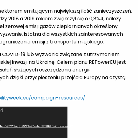
 sektorem emitującym największą ilość zanieczyszczeń,
y 2018 a 2019 rokiem zwiększył się o 0,8%4, należy
cel zerowej emisji gazów cieplarnianych określony
 wyzwanie, istotna dla wszystkich zainteresowanych
graniczenia emisji z transportu miejskiego.
a COVID-19 lub wyzwania związane z utrzymaniem
iej inwazji na Ukrainę. Celem planu REPowerEU jest
ałań służących oszczędzaniu energii,
ch dzięki przyspieszeniu przejścia Europy na czystą
ilityweek.eu/campaign-resources/
nd
s/2022/Video/2022%20EMW%20Video%20PL%20Low.mp4?