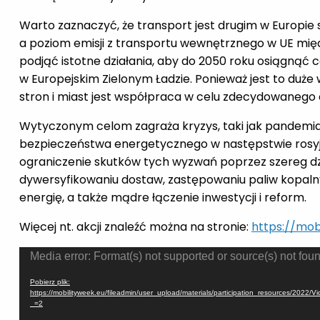
Warto zaznaczyć, że transport jest drugim w Europie
a poziom emisji z transportu wewnętrznego w UE międz
podjąć istotne działania, aby do 2050 roku osiągnąć 
w Europejskim Zielonym Ładzie. Ponieważ jest to duże
stron i miast jest współpraca w celu zdecydowanego o
Wytyczonym celom zagraża kryzys, taki jak pandemi
bezpieczeństwa energetycznego w następstwie rosyjsk
ograniczenie skutków tych wyzwań poprzez szereg dzi
dywersyfikowaniu dostaw, zastępowaniu paliw kopalny
energię, a także mądre łączenie inwestycji i reform.
Więcej nt. akcji znaleźć można na stronie:
https://mob
Odtwarzacz
Media error: Format(s) not supported or source(s) not fou
video
Pobierz plik:
https://mobilityweek.eu/fileadmin/user_upload/materials/participation_resource
_=2