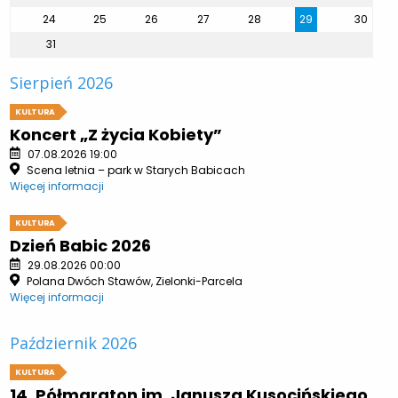
24
25
26
27
28
29
30
31
Sierpień 2026
KULTURA
Koncert „Z życia Kobiety”
07.08.2026 19:00
Scena letnia – park w Starych Babicach
Więcej informacji
KULTURA
Dzień Babic 2026
29.08.2026 00:00
Polana Dwóch Stawów, Zielonki-Parcela
Więcej informacji
Październik 2026
KULTURA
14. Półmaraton im. Janusza Kusocińskiego