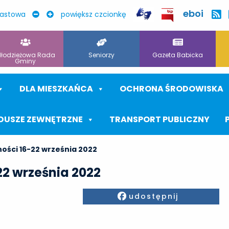
eboi
rastowa
powiększ czcionkę
łodzieżowa Rada
Seniorzy
Gazeta Babicka
Gminy
DLA MIESZKAŃCA
OCHRONA ŚRODOWISKA
DUSZE ZEWNĘTRZNE
TRANSPORT PUBLICZNY
ności 16-22 września 2022
22 września 2022
Facebook
udostępnij