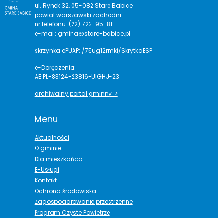
ul. Rynek 32, 05-082 Stare Babice
powiat warszawski zachodni
nr telefonu: (22) 722-95-81
e-mail:
gmina@stare-babice.pl
skrzynka ePUAP: /75ug12rmki/SkrytkaESP
e-Doręczenia:
AE:PL-83124-23816-UIGHJ-23
archiwalny portal gminny >
Menu
Aktualności
O gminie
Dla mieszkańca
E-Usługi
Kontakt
Ochrona środowiska
Zagospodarowanie przestrzenne
Program Czyste Powietrze