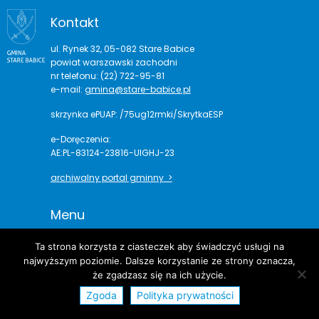
Kontakt
ul. Rynek 32, 05-082 Stare Babice
powiat warszawski zachodni
nr telefonu: (22) 722-95-81
e-mail:
gmina@stare-babice.pl
skrzynka ePUAP: /75ug12rmki/SkrytkaESP
e-Doręczenia:
AE:PL-83124-23816-UIGHJ-23
archiwalny portal gminny >
Menu
Aktualności
Ta strona korzysta z ciasteczek aby świadczyć usługi na
O gminie
najwyższym poziomie. Dalsze korzystanie ze strony oznacza,
Dla mieszkańca
że zgadzasz się na ich użycie.
E-Usługi
Zgoda
Polityka prywatności
Kontakt