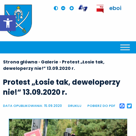
eboi
Otwórz pasek narzędzi
Strona główna
Galerie
Protest „Łosie tak,
>
>
deweloperzy nie!” 13.09.2020 r.
Protest „Łosie tak, deweloperzy
nie!” 13.09.2020 r.
DATA OPUBLIKOWANIA: 15.09.2020
DRUKUJ
POBIERZ DO PDF
Faceb
Tw