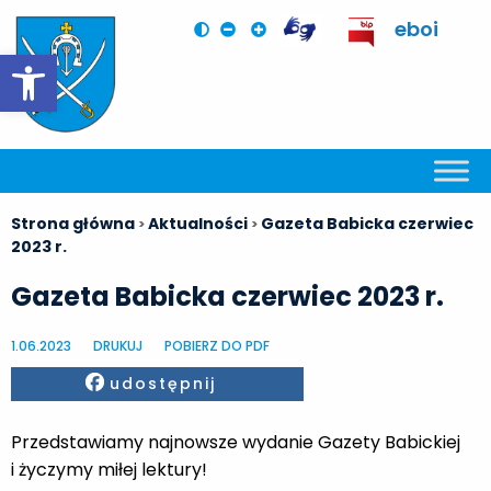
eboi
Otwórz pasek narzędzi
Strona główna
Aktualności
Gazeta Babicka czerwiec
>
>
2023 r.
Gazeta Babicka czerwiec 2023 r.
1.06.2023
DRUKUJ
POBIERZ DO PDF
Facebook
udostępnij
Przedstawiamy najnowsze wydanie Gazety Babickiej
i życzymy miłej lektury!