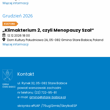
Więcej informacji
Grudzień 2026
KULTURA
„Klimakterium 2, czyli Menopauzy Szał”
12.12.2026 18:00
Dom Kultury Południowa 2A, 05-082 Gmina Stare Babice, Poland
Więcej informacji
Kontakt
ul. Rynek 32, 05-082 Stare Babice
powiat warszawski zachodni
nr telefonu: (22) 722-95-81
e-mail:
gmina@stare-babice.pl
skrzynka ePUAP: /75ug12rmki/SkrytkaESP