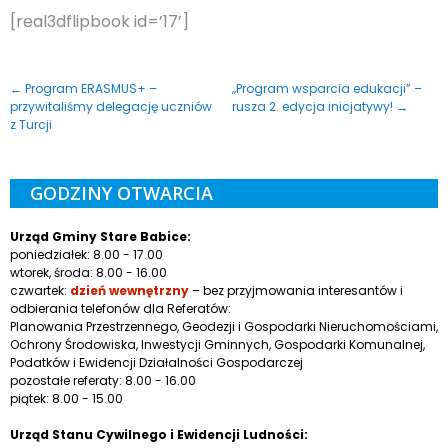
[real3dflipbook id=’17’]
← Program ERASMUS+ –
„Program wsparcia edukacji” –
przywitaliśmy delegację uczniów
rusza 2. edycja inicjatywy! →
z Turcji
GODZINY OTWARCIA
Urząd Gminy Stare Babice:
poniedziałek: 8.00 - 17.00
wtorek, środa: 8.00 - 16.00
czwartek:
dzień wewnętrzny
– bez przyjmowania interesantów i
odbierania telefonów dla Referatów:
Planowania Przestrzennego, Geodezji i Gospodarki Nieruchomościami,
Ochrony Środowiska, Inwestycji Gminnych, Gospodarki Komunalnej,
Podatków i Ewidencji Działalności Gospodarczej
pozostałe referaty: 8.00 - 16.00
piątek: 8.00 - 15.00
Urząd Stanu Cywilnego i Ewidencji Ludności: