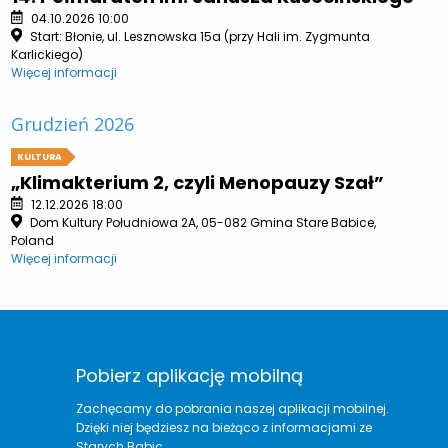
04.10.2026 10:00
Start: Błonie, ul. Lesznowska 15a (przy Hali im. Zygmunta
Karlickiego)
Więcej informacji
Grudzień 2026
KULTURA
„Klimakterium 2, czyli Menopauzy Szał”
12.12.2026 18:00
Dom Kultury Południowa 2A, 05-082 Gmina Stare Babice,
Poland
Więcej informacji
Pobierz aplikację mobilną
Zachęcamy do pobrania naszej aplikacji mobilnej.
Dzięki niej będziesz na bieżąco z informacjami ze
Starych Babic