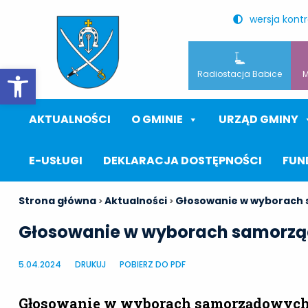
wersja kont
Otwórz pasek narzędzi
Radiostacja Babice
M
AKTUALNOŚCI
O GMINIE
URZĄD GMINY
E-USŁUGI
DEKLARACJA DOSTĘPNOŚCI
FUN
Strona główna
Aktualności
Głosowanie w wyborach 
>
>
Głosowanie w wyborach samorzą
5.04.2024
DRUKUJ
POBIERZ DO PDF
Głosowanie w wyborach samorządowych-