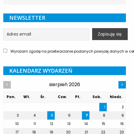
NEWSLETTER
Wyrażam zgodę na przetwarzanie podanych powyżej danych w celu
KALENDARZ WYDARZEŃ
sierpień 2026
<
>
Pon.
Wt.
Śr.
Czw.
Pt.
Sob.
Niedz.
1
2
3
4
5
6
7
8
9
10
11
12
13
14
15
16
17
18
19
20
21
22
23