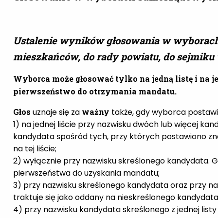
Ustalenie wyników głosowania w wyborach
mieszkańców, do rady powiatu, do sejmik
Wyborca może głosować tylko na jedną listę i na je
pierwszeństwo do otrzymania mandatu.
Głos
uznaje się za
ważny
także, gdy wyborca postawił
1) na jednej liście przy nazwisku dwóch lub więcej kan
kandydata spośród tych, przy których postawiono zna
na tej liście;
2) wyłącznie przy nazwisku skreślonego kandydata. Gło
pierwszeństwa do uzyskania mandatu;
3) przy nazwisku skreślonego kandydata oraz przy nazw
traktuje się jako oddany na nieskreślonego kandydata
4) przy nazwisku kandydata skreślonego z jednej listy 