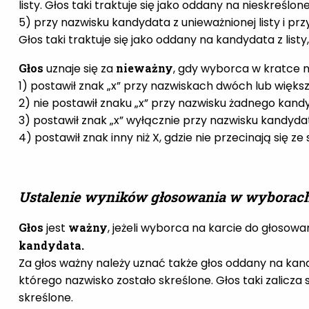
listy. Głos taki traktuje się jako oddany na nieskreślone
5) przy nazwisku kandydata z unieważnionej listy i przy
Głos taki traktuje się jako oddany na kandydata z listy
Głos
uznaje się za
nieważny
, gdy wyborca w kratce n
1) postawił znak „x” przy nazwiskach dwóch lub większ
2) nie postawił znaku „x” przy nazwisku żadnego kand
3) postawił znak „x” wyłącznie przy nazwisku kandydata
4) postawił znak inny niż X, gdzie nie przecinają się ze s
Ustalenie wyników głosowania w wyborach
Głos
jest
ważny
, jeżeli wyborca na karcie do głosowa
kandydata.
Za głos ważny należy uznać także głos oddany na kan
którego nazwisko zostało skreślone. Głos taki zalicza
skreślone.