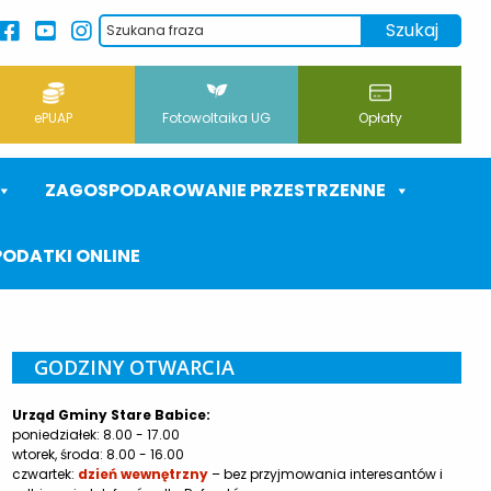
ePUAP
Fotowoltaika UG
Opłaty
ZAGOSPODAROWANIE PRZESTRZENNE
PODATKI ONLINE
GODZINY OTWARCIA
Urząd Gminy Stare Babice:
poniedziałek: 8.00 - 17.00
wtorek, środa: 8.00 - 16.00
czwartek:
dzień wewnętrzny
– bez przyjmowania interesantów i