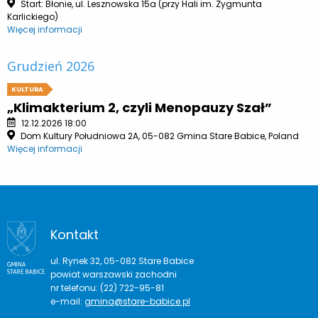
Start: Błonie, ul. Lesznowska 15a (przy Hali im. Zygmunta
Karlickiego)
Więcej informacji
Grudzień 2026
KULTURA
„Klimakterium 2, czyli Menopauzy Szał”
12.12.2026 18:00
Dom Kultury Południowa 2A, 05-082 Gmina Stare Babice, Poland
Więcej informacji
Kontakt
ul. Rynek 32, 05-082 Stare Babice
powiat warszawski zachodni
nr telefonu: (22) 722-95-81
e-mail:
gmina@stare-babice.pl