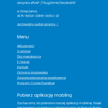
skrzynka ePUAP: /75ug12rmki/SkrytkaESP
e-Doręczenia:
AE:PL-83124-23816-UIGHJ-23
archiwalny portal gminny >
Menu
Aktualności
O gminie
Dla mieszkańca
E-Usługi
Kontakt
Ochrona środowiska
Zagospodarowanie przestrzenne
Program Czyste Powietrze
Pobierz aplikację mobilną
Zachęcamy do pobrania naszej aplikacji mobilnej. Dzięki
niej będziesz na bieżąco z informacjami ze Starych Babic