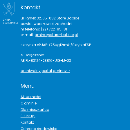
Kontakt
ul. Rynek 32, 05-082 Stare Babice
powiat warszawski zachodni
nr telefonu: (22) 722-95-81
e-mail:
gmina@stare-babice.pl
skrzynka ePUAP: /75ug12rmki/SkrytkaESP
e-Doręczenia:
AE:PL-83124-23816-UIGHJ-23
archiwalny portal gminny >
Menu
Aktualności
O gminie
Dla mieszkańca
E-Usługi
Kontakt
Ochrona środowiska