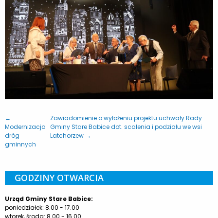
←
Zawiadomienie o wyłożeniu projektu uchwały Rady
Modernizacja
Gminy Stare Babice dot. scalenia i podziału we wsi
dróg
Latchorzew →
gminnych
GODZINY OTWARCIA
Urząd Gminy Stare Babice:
poniedziałek: 8.00 - 17.00
wtorek, środa: 8.00 - 16.00