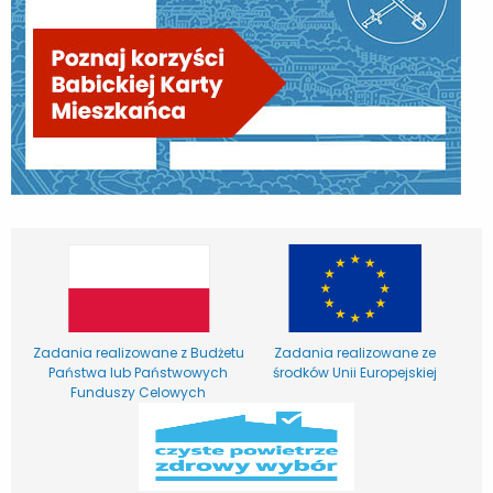
Zadania realizowane z Budżetu
Zadania realizowane ze
Państwa lub Państwowych
środków Unii Europejskiej
Funduszy Celowych