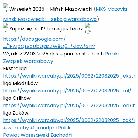
Wrzesień 2025 – Mińsk Mazowiecki
(
MKS Mazovia
Mińsk Mazowiecki – sekcja warcabowa
)
Zapisz się na IV turniej już teraz:
https://docs.google.com/
…/1FAIpQLScUbUjacZW9Q0…/viewform
Wyniki z 22.03.2025 dostępna na stronach
Polski
Związek Warcabowy
Ekstraliga:
https://wyniki.warcaby.pl/2025/0062/22032025_ekstra
liga Młodzików:
https://wyniki.warcaby.pl/2025/0062/22032025_ml/
liga Orlików:
https://wyniki.warcaby.pl/2025/0062/22032025_orl/in
liga Żaków:
https://wyniki.warcaby.pl/2025/0062/22032025_zak/in
#warcaby
#grandprixPolski
Powiat Warszawski Zachodni