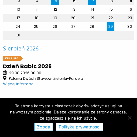
3
4
5
6
7
8
9
10
11
12
13
14
15
16
17
18
19
20
21
22
23
24
25
26
27
28
29
30
31
Sierpień 2026
KULTURA
Dzień Babic 2026
29.08.2026 00:00
Polana Dwóch Stawów, Zielonki-Parcela
Więcej informacji
Wrzesień 2026
Ta strona korzysta z ciasteczek aby świadczyć usługi na
KULTURA
najwyższym poziomie. Dalsze korzystanie ze strony oznacza,
Ogrody Sztuki 2026
że zgadzasz się na ich użycie.
20.09.2026 11:00
Zgoda
Polityka prywatności
Finał Ogrodów Sztuki 2026 oraz krótki recital Moniki Węgiel w Sali
Widowiskowej Domu Kultury Stare Babice, przy ul. Południowej 2a w