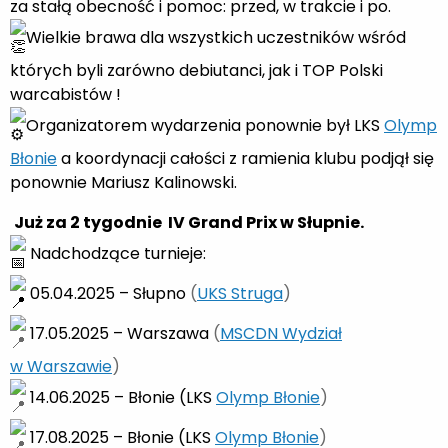
za stałą obecność i pomoc: przed, w trakcie i po.
Wielkie brawa dla wszystkich uczestników wśród
których byli zarówno debiutanci, jak i TOP Polski
warcabistów !
Organizatorem wydarzenia ponownie był LKS
Olymp
Błonie
a koordynacji całości z ramienia klubu podjął się
ponownie Mariusz Kalinowski.
Już za 2 tygodnie IV Grand Prix w Słupnie.
Nadchodzące turnieje:
05.04.2025 – Słupno
(
UKS Struga
)
17.05.2025 – Warszawa
(
MSCDN Wydział
w Warszawie
)
14.06.2025 – Błonie (LKS
Olymp Błonie
)
17.08.2025 – Błonie (LKS
Olymp Błonie
)