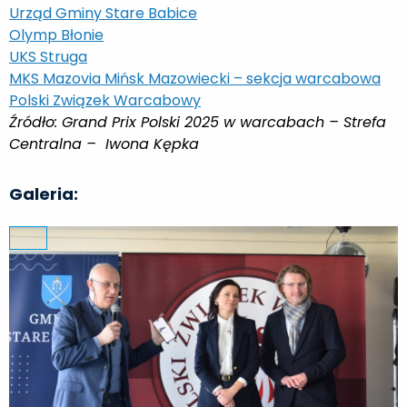
Urząd Gminy Stare Babice
Olymp Błonie
UKS Struga
MKS Mazovia Mińsk Mazowiecki – sekcja warcabowa
Polski Związek Warcabowy
Źródło: Grand Prix Polski 2025 w warcabach – Strefa
Centralna –
Iwona Kępka
Galeria: