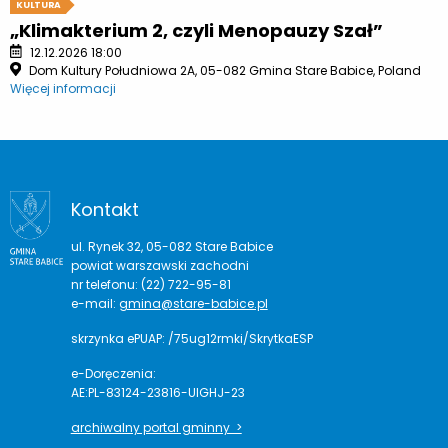
KULTURA
„Klimakterium 2, czyli Menopauzy Szał”
12.12.2026 18:00
Dom Kultury Południowa 2A, 05-082 Gmina Stare Babice, Poland
Więcej informacji
Kontakt
ul. Rynek 32, 05-082 Stare Babice
powiat warszawski zachodni
nr telefonu: (22) 722-95-81
e-mail:
gmina@stare-babice.pl
skrzynka ePUAP: /75ug12rmki/SkrytkaESP
e-Doręczenia:
AE:PL-83124-23816-UIGHJ-23
archiwalny portal gminny >