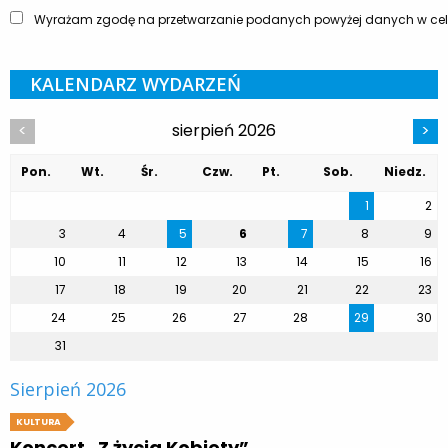
Wyrażam zgodę na przetwarzanie podanych powyżej danych w celu
KALENDARZ WYDARZEŃ
sierpień 2026
<
>
Pon.
Wt.
Śr.
Czw.
Pt.
Sob.
Niedz.
1
2
3
4
5
6
7
8
9
10
11
12
13
14
15
16
17
18
19
20
21
22
23
24
25
26
27
28
29
30
31
Sierpień 2026
KULTURA
Koncert „Z życia Kobiety”