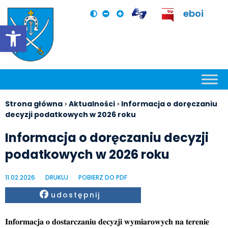
eboi
Otwórz pasek narzędzi
Strona główna
Aktualności
Informacja o doręczaniu
>
>
decyzji podatkowych w 2026 roku
Informacja o doręczaniu decyzji
podatkowych w 2026 roku
11.02.2026
DRUKUJ
POBIERZ DO PDF
Facebook
udostępnij
𝐈𝐧𝐟𝐨𝐫𝐦𝐚𝐜𝐣𝐚 𝐨 𝐝𝐨𝐬𝐭𝐚𝐫𝐜𝐳𝐚𝐧𝐢𝐮 𝐝𝐞𝐜𝐲𝐳𝐣𝐢 𝐰𝐲𝐦𝐢𝐚𝐫𝐨𝐰𝐲𝐜𝐡 𝐧𝐚 𝐭𝐞𝐫𝐞𝐧𝐢𝐞