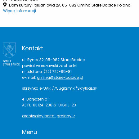
Dom Kultury Południowa 2A, 05-082 Gmina Stare Babice, Poland
Więcej informacji
Kontakt
ul. Rynek 32, 05-082 Stare Babice
powiat warszawski zachodni
nr telefonu: (22) 722-95-81
e-mail:
gmina@stare-babice.pl
skrzynka ePUAP: /75ug12rmki/SkrytkaESP
e-Doręczenia:
AE:PL-83124-23816-UIGHJ-23
archiwalny portal gminny >
Menu