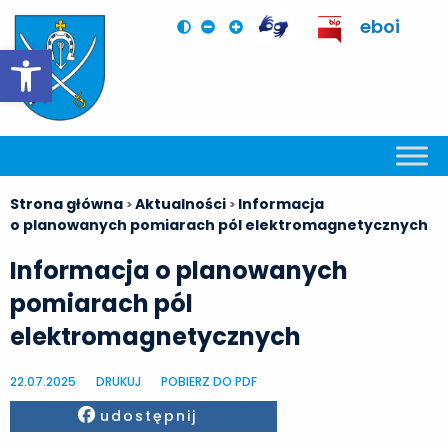
eboi
Otwórz pasek narzędzi
Strona główna
Aktualności
Informacja
>
>
o planowanych pomiarach pól elektromagnetycznych
Informacja o planowanych
pomiarach pól
elektromagnetycznych
22.07.2025
DRUKUJ
POBIERZ DO PDF
Facebook
udostępnij