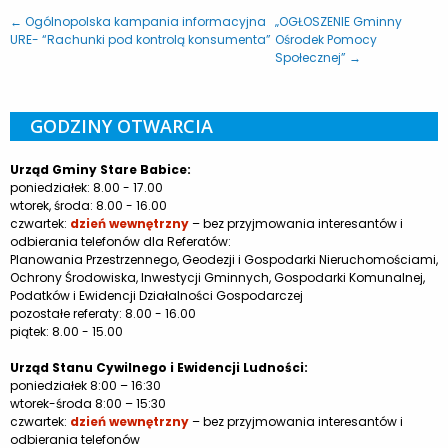
← Ogólnopolska kampania informacyjna
„OGŁOSZENIE Gminny
URE- “Rachunki pod kontrolą konsumenta”
Ośrodek Pomocy
Społecznej” →
GODZINY OTWARCIA
Urząd Gminy Stare Babice:
poniedziałek: 8.00 - 17.00
wtorek, środa: 8.00 - 16.00
czwartek:
dzień wewnętrzny
– bez przyjmowania interesantów i
odbierania telefonów dla Referatów:
Planowania Przestrzennego, Geodezji i Gospodarki Nieruchomościami,
Ochrony Środowiska, Inwestycji Gminnych, Gospodarki Komunalnej,
Podatków i Ewidencji Działalności Gospodarczej
pozostałe referaty: 8.00 - 16.00
piątek: 8.00 - 15.00
Urząd Stanu Cywilnego i Ewidencji Ludności:
poniedziałek 8:00 – 16:30
wtorek-środa 8:00 – 15:30
czwartek:
dzień wewnętrzny
– bez przyjmowania interesantów i
odbierania telefonów