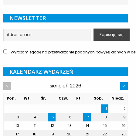
NEWSLETTER
Wyrażam zgodę na przetwarzanie podanych powyżej danych w celu
KALENDARZ WYDARZEŃ
sierpień 2026
<
>
Pon.
Wt.
Śr.
Czw.
Pt.
Sob.
Niedz.
1
2
3
4
5
6
7
8
9
10
11
12
13
14
15
16
17
18
19
20
21
22
23