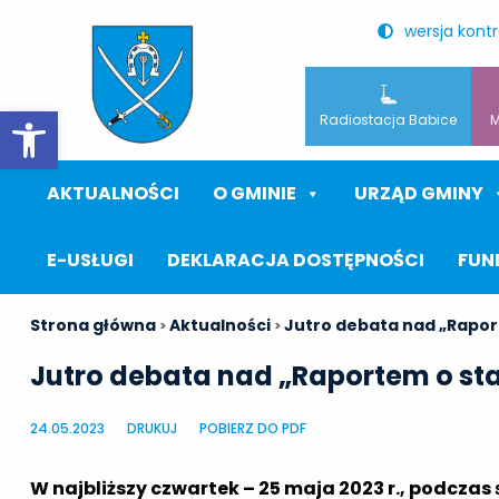
wersja kont
Otwórz pasek narzędzi
Radiostacja Babice
M
AKTUALNOŚCI
O GMINIE
URZĄD GMINY
E-USŁUGI
DEKLARACJA DOSTĘPNOŚCI
FUN
Strona główna
Aktualności
Jutro debata nad „Rapor
>
>
Jutro debata nad „Raportem o st
24.05.2023
DRUKUJ
POBIERZ DO PDF
W najbliższy czwartek – 25 maja 2023 r., podczas