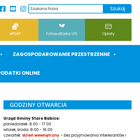
ePUAP
Fotowoltaika UG
Opłaty
ZAGOSPODAROWANIE PRZESTRZENNE
PODATKI ONLINE
GODZINY OTWARCIA
Urząd Gminy Stare Babice:
poniedziałek: 8.00 - 17.00
wtorek, środa: 8.00 - 16.00
czwartek:
dzień wewnętrzny
– bez przyjmowania interesantów i