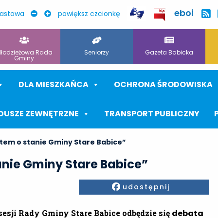
eboi
rastowa
powiększ czcionkę
łodzieżowa Rada
Seniorzy
Gazeta Babicka
Gminy
DLA MIESZKAŃCA
OCHRONA ŚRODOWISKA
DUSZE ZEWNĘTRZNE
TRANSPORT PUBLICZNY
tem o stanie Gminy Stare Babice”
anie Gminy Stare Babice”
Facebook
udostępnij
sesji Rady Gminy Stare Babice odbędzie się
debata