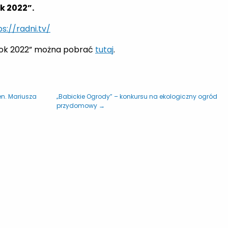
k 2022”.
ps://radni.tv/
 rok 2022” można pobrać
tutaj
.
n. Mariusza
„Babickie Ogrody” – konkursu na ekologiczny ogród
przydomowy →