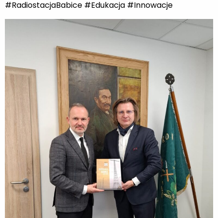
#RadiostacjaBabice #Edukacja #Innowacje