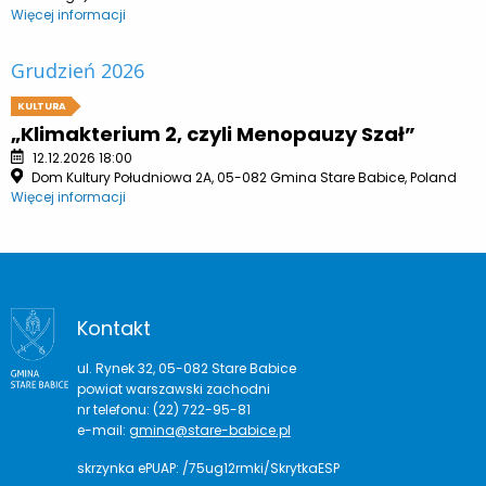
Więcej informacji
Grudzień 2026
KULTURA
„Klimakterium 2, czyli Menopauzy Szał”
12.12.2026 18:00
Dom Kultury Południowa 2A, 05-082 Gmina Stare Babice, Poland
Więcej informacji
Kontakt
ul. Rynek 32, 05-082 Stare Babice
powiat warszawski zachodni
nr telefonu: (22) 722-95-81
e-mail:
gmina@stare-babice.pl
skrzynka ePUAP: /75ug12rmki/SkrytkaESP